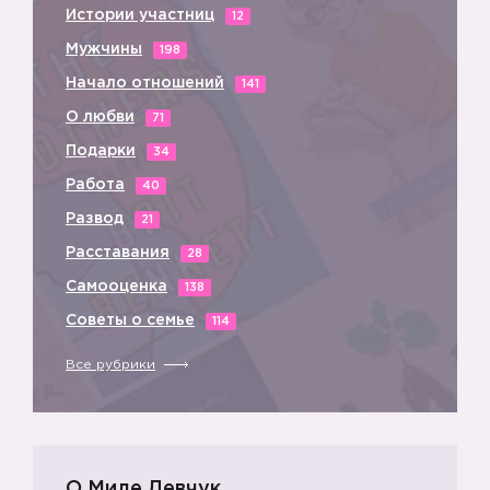
Истории участниц
12
Мужчины
198
Начало отношений
141
О любви
71
Подарки
34
Работа
40
Развод
21
Расставания
28
Самооценка
138
Советы о семье
114
Все рубрики
О Миле Левчук