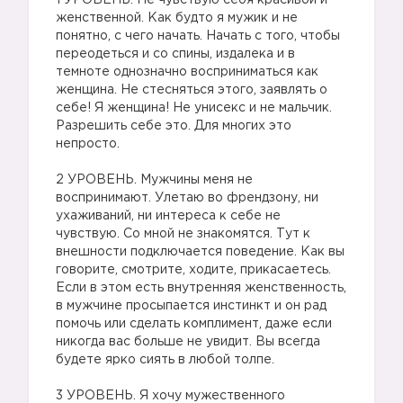
1 УРОВЕНЬ. Не чувствую себя красивой и
женственной. Как будто я мужик и не
понятно, с чего начать. Начать с того, чтобы
переодеться и со спины, издалека и в
темноте однозначно восприниматься как
женщина. Не стесняться этого, заявлять о
себе! Я женщина! Не унисекс и не мальчик.
Разрешить себе это. Для многих это
непросто.
⠀
2 УРОВЕНЬ. Мужчины меня не
воспринимают. Улетаю во френдзону, ни
ухаживаний, ни интереса к себе не
чувствую. Со мной не знакомятся. Тут к
внешности подключается поведение. Как вы
говорите, смотрите, ходите, прикасаетесь.
Если в этом есть внутренняя женственность,
в мужчине просыпается инстинкт и он рад
помочь или сделать комплимент, даже если
никогда вас больше не увидит. Вы всегда
будете ярко сиять в любой толпе.
⠀
3 УРОВЕНЬ. Я хочу мужественного