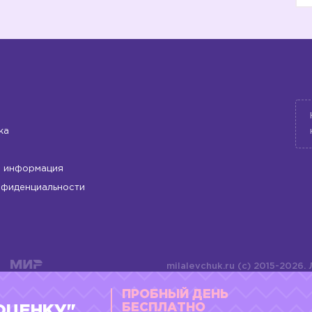
ка
 информация
нфиденциальности
milalevchuk.ru (c) 2015-2026.
материалов или подборки ма
ПРОБНЫЙ ДЕНЬ
оформления допускается ли
4784701701072
БЕСПЛАТНО
ОЦЕНКУ"