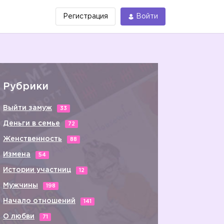
Регистрация
Войти
Рубрики
Выйти замуж
33
Деньги в семье
72
Женственность
88
Измена
54
Истории участниц
12
Мужчины
198
Начало отношений
141
О любви
71