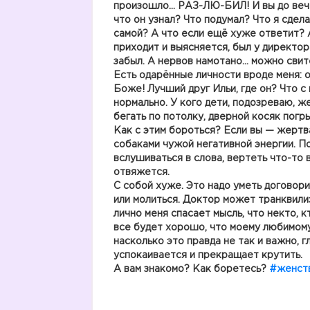
произошло… РАЗ-ЛЮ-БИЛ! И вы до вечер
что он узнал? Что подумал? Что я сдел
самой? А что если ещё хуже ответит? 
приходит и выясняется, был у директора
забыл. А нервов намотано… можно свите
Есть одарённые личности вроде меня: 
Боже! Лучший друг Ильи, где он? Что с 
нормально. У кого дети, подозреваю, 
бегать по потолку, дверной косяк погры
Как с этим бороться? Если вы — жертв
собаками чужой негативной энергии. П
вслушиваться в слова, вертеть что-то в
отвяжется.
С собой хуже. Это надо уметь договори
или молиться. Доктор может транквили
лично меня спасает мысль, что некто, к
все будет хорошо, что моему любимому
насколько это правда не так и важно, г
успокаивается и прекращает крутить.
А вам знакомо? Как боретесь?
#женст