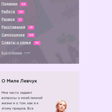
Подарки
34
Работа
40
Развод
21
Расставания
28
Самооценка
138
Советы о семье
114
Все рубрики
О Миле Левчук
Мне часто задают
вопросы о моей личной
жизни и о том, как я к
этому пришла. Все