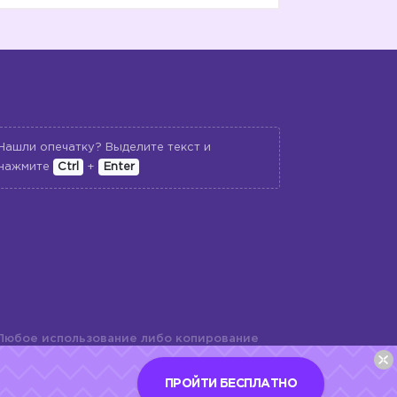
Нашли опечатку? Выделите текст и
нажмите
Ctrl
+
Enter
Любое использование либо копирование
териалов сайта, элементов дизайна и
шь с разрешения правообладателя и
ПРОЙТИ БЕСПЛАТНО