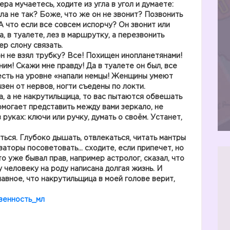
а мучаетесь, ходите из угла в угол и думаете:
ала не так? Боже, что же он не звонит? Позвонить
А что если все совсем испорчу? Он звонит или
, в туалете, лез в маршрутку, а перезвонить
р слону связать.
он не взял трубку? Все! Похищен инопланетянами!
ним! Скажи мне правду! Да в туалете он был, все
жесть на уровне «напали немцы! Женщины умеют
зен от нервов, ногти съедены по локти.
а, а не накрутильщица, то вас пытаются обвешать
омогает представить между вами зеркало, не
 руках: ключи или ручку, думать о своём. Устанет,
ться. Глубоко дышать, отвлекаться, читать мантры
заторы посоветовать… сходите, если припечет, но
то уже бывал прав, например астролог, сказал, что
 человеку на роду написана долгая жизнь. И
лавное, что накрутильщица в моей голове верит,
венность_мл