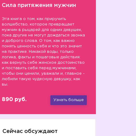
Сила притяжения мужчин
Эта книга о том, как приручить
волшебство, которое превращает
мужчин в рыцарей для одних девушек,
пока другие не могут дождаться звонка
и доброго слова. О том, как важно
понять ценность себя и что это значит
на практике. Никакой воды, только
логика, факты и пошаговые действия:
как вернуть себе женское достоинство
и поставить себя перед мужчинами,
чтобы они ценили, уважали и, главное -
любили такую чудесную девушку, как
вы.
890 руб.
Узнать больше
Сейчас обсуждают