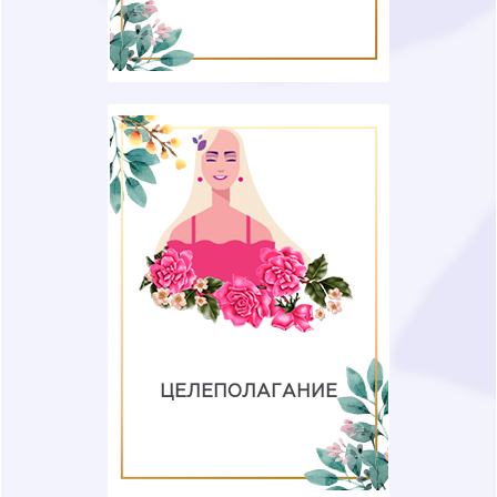
Постановка цели - уже половина
дела, намного проще двигаться
куда-то, когда ты знаешь, куда
надо проложить свой путь. Мы
предлагаем вам заполнить эту
графу и сравнить уже после
курса, как вы продвигались по
своему пути и насколько
успешно закрыли намеченные
планы. Вместе не страшно!
ЦЕЛЕПОЛАГАНИЕ