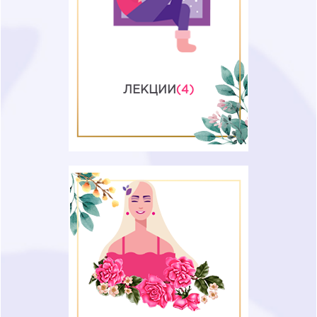
счастье терпят неудачу, в чем
сила и слабость женщины, а так
же определим, какая девушка
нужна настоящему мужчине.
ЛЕКЦИИ
(4)
Домашние задания в формате:
послушала = выполнила =
получила результат! Задания
включают в себя как недельные
практики, контроль за ними, так и
однодневные задания.