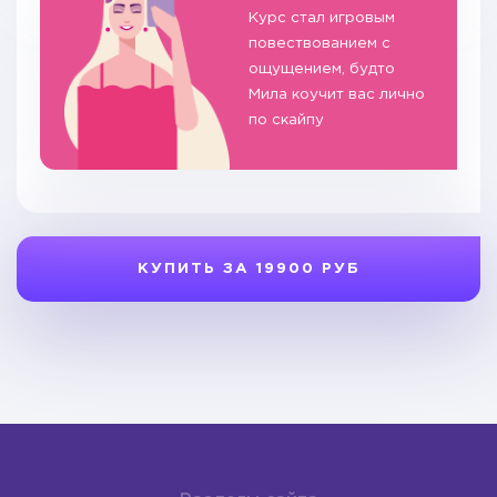
Курс стал игровым
повествованием с
ощущением, будто
Мила коучит вас лично
по скайпу
КУПИТЬ ЗА 19900 РУБ