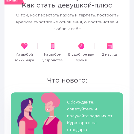
В ЗАПИСИ
Как стать девушкой-плюс
О том, как перестать пахать и терпеть, построить
крепкие счастливые отношения, о достоинстве и
любви к себе
Из любой
На любом
В удобное вам
2 месяца
точки мира
устройстве
время
Что нового:
Обсуждайте,
советуйтесь и
получайте задания от
Куратора и на
стандарте