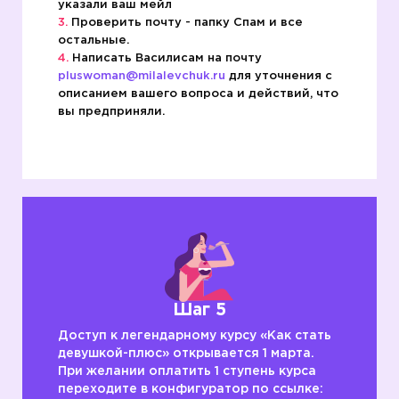
указали ваш мейл
Проверить почту - папку Спам и все
остальные.
Написать Василисам на почту
pluswoman@milalevchuk.ru
для уточнения с
описанием вашего вопроса и действий, что
вы предприняли.
Шаг 5
Доступ к легендарному курсу «Как стать
девушкой-плюс» открывается 1 марта.
При желании оплатить 1 ступень курса
переходите в конфигуратор по ссылке: