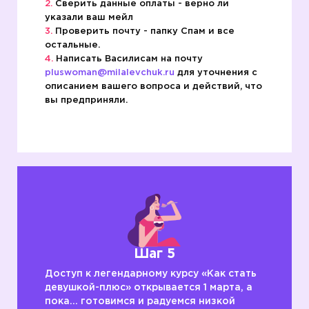
Сверить данные оплаты - верно ли
указали ваш мейл
Проверить почту - папку Спам и все
остальные.
Написать Василисам на почту
pluswoman@milalevchuk.ru
для уточнения с
описанием вашего вопроса и действий, что
вы предприняли.
Шаг 5
Доступ к легендарному курсу «Как стать
девушкой-плюс» открывается 1 марта, а
пока… готовимся и радуемся низкой