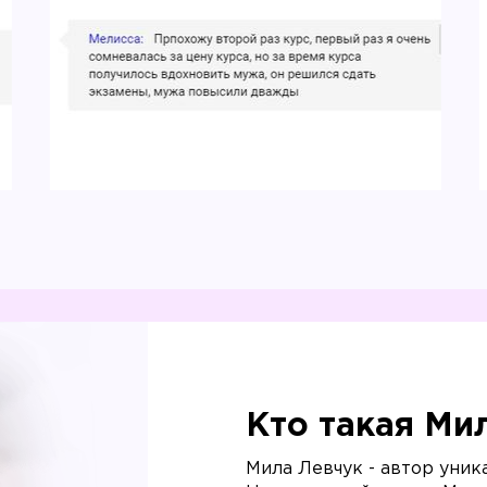
Кто такая Ми
Мила Левчук - автор уник