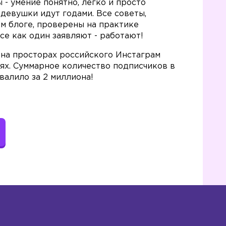
- умение понятно, легко и просто
 девушки идут годами. Все советы,
м блоге, проверены на практике
се как один заявляют - работают!
 на просторах российского Инстаграм
ях. Суммарное количество подписчиков в
валило за 2 миллиона!