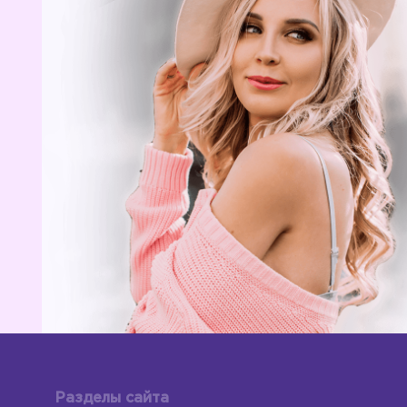
Разделы сайта