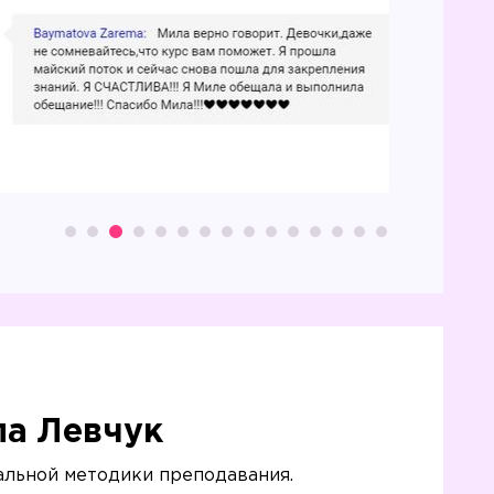
ла Левчук
альной методики преподавания.