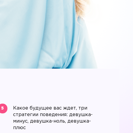
Какое будущее вас ждет, три
5
стратегии поведения: девушка-
минус, девушка-ноль, девушка-
плюс