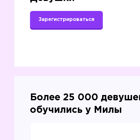
Зарегистрироваться
Более 25 000 девуше
обучились у Милы