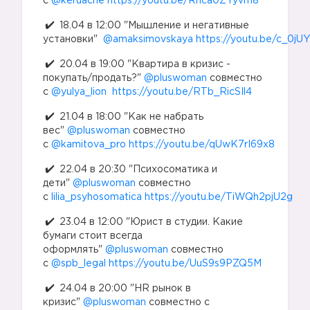
с
@keruache
https://youtu.be/Rhca0ZYyvm8
18.04 в 12:00 "Мышление и негативные
установки"
@amaksimovskaya
https://youtu.be/c_0j
20.04 в 19:00 "Квартира в кризис -
покупать/продать?"
@pluswoman
совместно
с
@yulya_lion
https://youtu.be/RTb_RicSIl4
21.04 в 18:00 "Как не набрать
вес"
@pluswoman
совместно
с
@kamitova_pro
https://youtu.be/qUwK7rI69x8
22.04 в 20:30 "Психосоматика и
дети"
@pluswoman
совместно
с
lilia_psyhosomatica
https://youtu.be/TiWQh2pjU2g
23.04 в 12:00 "Юрист в студии. Какие
бумаги стоит всегда
оформлять"
@pluswoman
совместно
с
@spb_legal
https://youtu.be/UuS9s9PZQ5M
24.04 в 20:00 "HR рынок в
кризис"
@pluswoman
совместно с