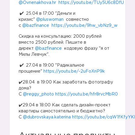
@Ovnenakhova.hr
https://youtu.be/TUy5U6c8DfU
25.04 в 17:00 "Деньги и
кризис"
@pluswoman
совместно
с
@bazfinance
https://youtu.be/9hw_vbNz9_w
Скидка на консультацию: 2000 рублей
вместо 2500 рублей. Пишите в
директ
@bazfinance
кодовую фразу "я от
Милы Левчук".
✔️
27.04 в 19:00 "Радикальное
прощение"
https://youtu.be/-2uFoXriP9k
✔️28.04 в 19:00 Как заработать фотографу
дома?
С
@reggy_photo
https://youtu.be/hfr8rvcMbR0
✔️29.04 в 18:00 Как сделать дизайн-проект
квартиры самостоятельно и бюджетно?
С
@dubrovskaya.katerina
https://youtu.be/cqW1fKfyYK