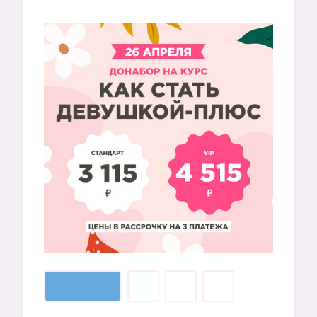
✔️
✔️