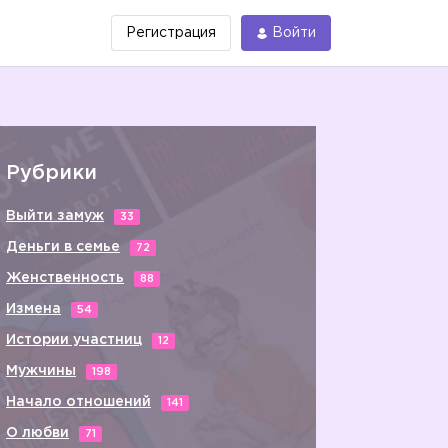
Регистрация
Войти
Рубрики
Выйти замуж
33
Деньги в семье
72
Женственность
88
Измена
54
Истории участниц
12
Мужчины
198
Начало отношений
141
О любви
71