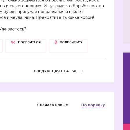
у только задуматься о подвиге или росте, как в
о и «яжеговорила». И тут, вместо борьбы против
м русле: придумает оправдания и найдёт
уса и неудачника. Прекратите тыканье носом!
 Уживаетесь?
ПОДЕЛИТЬСЯ
ПОДЕЛИТЬСЯ
СЛЕДУЮЩАЯ СТАТЬЯ
Сначала новые
По порядку
1️⃣