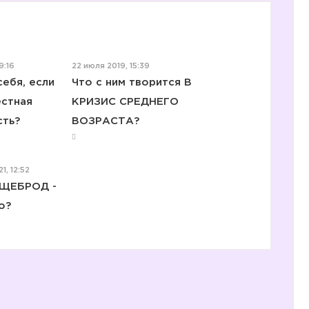
9:16
22 июля 2019, 15:39
себя, если
Что с ним творится В
естная
КРИЗИС СРЕДНЕГО
сть?
ВОЗРАСТА?
2️⃣
1, 12:52
ИЩЕБРОД -
о?