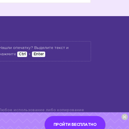
Нашли опечатку? Выделите текст и
нажмите
Ctrl
+
Enter
Любое использование либо копирование
териалов сайта, элементов дизайна и
шь с разрешения правообладателя и
ПРОЙТИ БЕСПЛАТНО