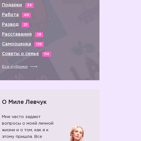
Подарки
34
Работа
40
Развод
21
Расставания
28
Самооценка
138
Советы о семье
114
Все рубрики
О Миле Левчук
Мне часто задают
вопросы о моей личной
жизни и о том, как я к
этому пришла. Все