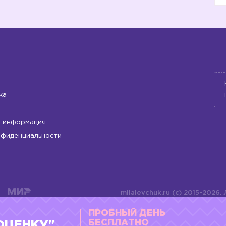
ка
 информация
нфиденциальности
milalevchuk.ru (c) 2015-2026.
материалов или подборки ма
ПРОБНЫЙ ДЕНЬ
оформления допускается ли
4784701701072
БЕСПЛАТНО
ОЦЕНКУ"