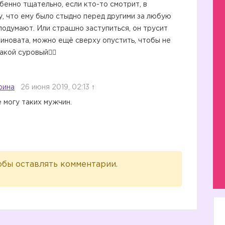
бенно тщательно, если кто-то смотрит, в
у, что ему было стыдно перед другими за любую
 подумают. Или страшно заступиться, он трусит
виновата, можно ещё сверху опустить, чтобы не
кой суровый🤦‍♀️
рина
26 июня 2019, 02:13
↑
е могу таких мужчин.
обы оставлять комментарии.