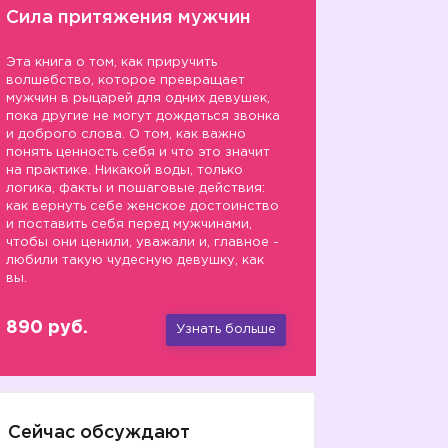
Сила притяжения мужчин
Эта книга о том, как приручить
волшебство, которое превращает
мужчин в рыцарей для одних девушек,
пока другие не могут дождаться звонка
и доброго слова. О том, как важно
понять ценность себя и что это значит
на практике. Никакой воды, только
логика, факты и пошаговые действия:
как вернуть себе женское достоинство
и поставить себя перед мужчинами,
чтобы они ценили, уважали и, главное -
любили такую чудесную девушку, как
вы.
890 руб.
Узнать больше
Сейчас обсуждают