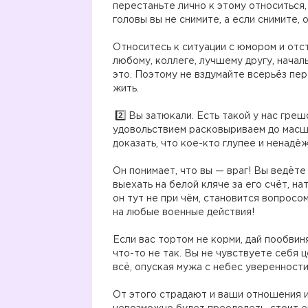
перестаньте лично к этому относиться,
головы вы не снимите, а если снимите, 
Относитесь к ситуации с юмором и отст
любому, коллеге, лучшему другу, началь
это. Поэтому не вздумайте всерьёз пер
жить.
Вы затюкали. Есть такой у нас греш
удовольствием расковыриваем до масшт
доказать, что кое-кто глупее и ненадё
Он понимает, что вы — враг! Вы ведёте
выехать на белой кляче за его счёт, на
он тут не при чём, становится вопросо
на любые военные действия!
Если вас тортом не корми, дай пообвин
что-то не так. Вы не чувствуете себя 
всё, опуская мужа с небес уверенности
От этого страдают и ваши отношения и