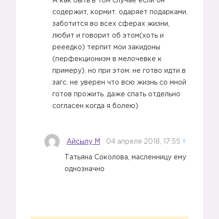
А как быть в том случае если он
содержит, кормит. одаряет подарками.
заботится во всех сферах жизни,
любит и говорит об этом(хоть и
рееедко) терпит мои закидоны
(перфекционизм в мелочевке к
примеру). но при этом: не готво идти в
❓
загс. не уверен что всю жизнь со мной
готов прожить. даже спать отдельно
согласен когда я болею)
❓
Айсылу М
04 апреля 2018, 17:55
↑
Татьяна Соколова, масленницу ему
однозначно