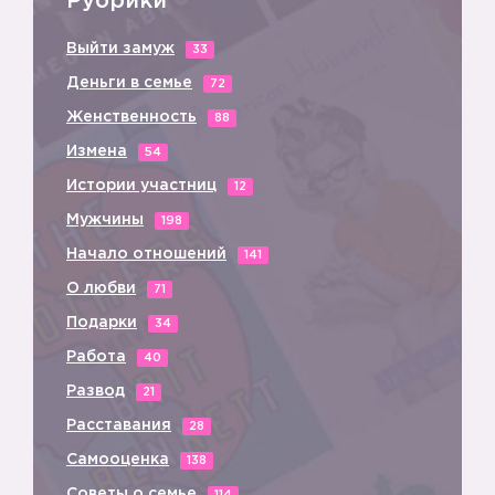
Рубрики
▪️
Выйти замуж
33
Деньги в семье
72
Женственность
88
Измена
54
Истории участниц
12
Мужчины
198
▪️
Начало отношений
141
О любви
71
▪️
Подарки
34
Работа
40
Развод
21
Расставания
28
Самооценка
138
Советы о семье