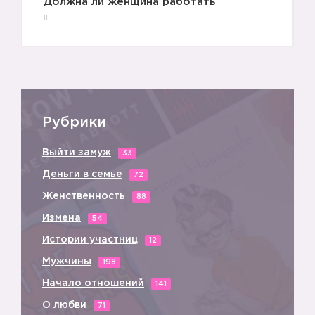
Должна ли женщина работать
Рубрики
Выйти замуж
33
Деньги в семье
72
Женственность
88
Измена
54
Истории участниц
12
Мужчины
198
Начало отношений
141
О любви
71