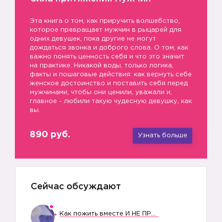
Эта книга о том, как приручить волшебство,
которое превращает мужчин в рыцарей для
одних девушек, пока другие не могут
дождаться звонка и доброго слова. О том, как
важно понять ценность себя и что это значит
на практике. Никакой воды, только логика,
факты и пошаговые действия: как вернуть себе
женское достоинство и поставить себя перед
мужчинами, чтобы они ценили, уважали и,
главное - любили такую чудесную девушку, как
вы.
890 руб.
Узнать больше
Сейчас обсуждают
Как пожить вместе И НЕ ПРОЛЕТЕТЬ СО СВАДЬБОЙ