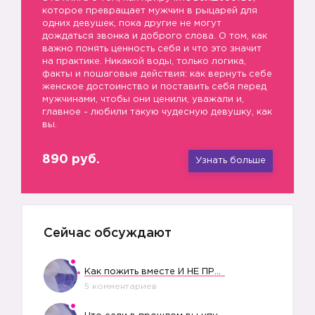
которое превращает мужчин в рыцарей для
одних девушек, пока другие не могут
дождаться звонка и доброго слова. О том, как
важно понять ценность себя и что это значит
на практике. Никакой воды, только логика,
факты и пошаговые действия: как вернуть себе
женское достоинство и поставить себя перед
мужчинами, чтобы они ценили, уважали и,
главное - любили такую чудесную девушку, как
вы.
890 руб.
Узнать больше
Сейчас обсуждают
Как пожить вместе И НЕ ПРОЛЕТЕТЬ СО СВАДЬБОЙ
5 комментариев