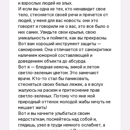
и взрослых людей из злых.
И если вы одна из тех, кто ненавидит свое
тело, стесняется своей речи и прячется от
людей, у меня для вас новость: они это
говорят и говорили не о вас, это все было о
них самих. Увидьте свои крылья, свою
уникальность и поймите, как вы прекрасны.
Вот вам хороший инструмент защиты —
самоирония. Она отличается от самокритики
наличием юморной составляющей и
доведением объекта до абсурда.
Вот я — бледная немочь, зимой и летом
светло-зеленым цветом. Это замечают
врачи. Кто-то стал бы паниковать,
стесняться своих белых ляжек, а я вслух
жалуюсь на расизм и притеснение прав
светло-зеленых. Потому что мне мой
природный оттенок молодой жабы ничуть не
мешает жить!
Вот и вы начните улыбаться своим
недостаткам, посмейтесь над собой и,
глядишь, узел в груди немного ослабнет, а