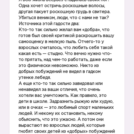
Я всю жизнь всерьез стыдилась своих ног!
Одна хочет остричь роскошные волосы,
другая пакует роскошную грудь в свитера.
Убиться веником, люди, что с нами не так?
Источника этой гадости два:
Кто-то так сильно желал вам «добра», что
готов был своей критикой раскрошить вашу
самооценку в мелкую пыль. Отчего-то у
взрослых считалось, что любить себя такой
какая есть — стыдно. Что вечно нужно что-
то прятать, над чем-то работать, даже если
это физически невозможно. Никто из
добрых побуждений не видел в гадком
утенке лебедя.
А еще кто-то так сильно завидовал или
ненавидел за ваши отличия, что очень
хотели вас уничтожить. Как правило, это
дети в школе. Задразнить рыжую или худую,
или в очках — это любимый спорт маленьких
людей. И некому их остановить, некому
обьяснить, что это ужасно. А потом они
вырастают во взрослых людей, которые
гнобят своих детей из «добрых» побуждений