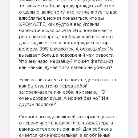
хромаете вы и что? Кто-то сутулится, кто-
то заикается. Если предупреждать об этом
отдельно, даже тому, кто не планирует в вас
влюбляться, может показаться, что вы
ХРОМАЕТЕ, как будто в вас угодила
баллистическая ракета. Это подключает к
решению вопроса воображение и пациент
даёт заднюю. Что и подтверждает автор
вопроса: 99% сливаются. А оставшийся 1%
вызывает больше подозрений чем радости.
Что ему надо, мерзавцу? Может фетишист
или маньяк, думает: эта далеко не убежит!
Если вы циклитесь на своих недостатках, то
как бы ставите их перед собой,
загораживаете ими себя: я хромаю, НО
очень добрая душа. А может без но? И в
другом порядке?
Сколько вы видели людей, которые в ужасе
от своих черт внешности или характера, а
вам кажется это изюминкой. Для себя она
смеётся как ненормальная, а влюблённый