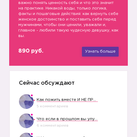
важно понять ценность себя и что это значит
на практике. Никакой воды, только логика,
факты и пошаговые действия: как вернуть себе
женское достоинство и поставить себя перед
мужчинами, чтобы они ценили, уважали и,
главное - любили такую чудесную девушку, как
вы.
890 руб.
Узнать больше
Сейчас обсуждают
Как пожить вместе И НЕ ПРОЛЕТЕТЬ СО СВАДЬБОЙ
5 комментариев
Что если в прошлом вы упустили свое счастье?
6 комментариев