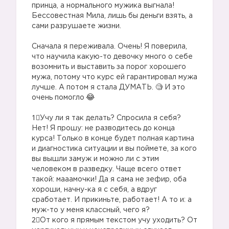
принца, а нормального мужика выгнала!
Бессовестная Мила, лишь бы деньги взять, а
сами разрушаете жизни.
Сначала я переживала. Очень! Я поверила,
что научила какую-то девочку много о себе
возомнить и выставить за порог хорошего
мужа, потому что курс ей гарантировал мужа
лучше. А потом я стала ДУМАТЬ. 🧐 И это
очень помогло
1⃣Учу ли я так делать? Спросила я себя?
Нет! Я прошу: не разводитесь до конца
курса! Только в конце будет полная картина
и диагностика ситуации и вы поймете, за кого
вы вышли замуж и можно ли с этим
человеком в разведку. Чаще всего ответ
такой: мааамочки! Да я сама не зефир, оба
хороши, начну-ка я с себя, а вдруг
сработает. И прикиньте, работает! А то и: а
муж-то у меня классный, чего я?
2⃣От кого я прямым текстом учу уходить? От