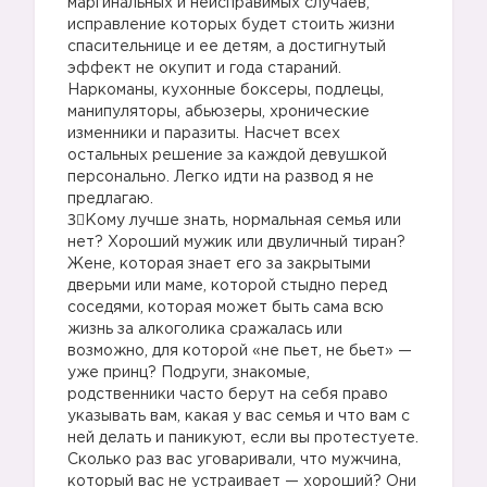
маргинальных и неисправимых случаев,
исправление которых будет стоить жизни
спасительнице и ее детям, а достигнутый
эффект не окупит и года стараний.
Наркоманы, кухонные боксеры, подлецы,
манипуляторы, абьюзеры, хронические
изменники и паразиты. Насчет всех
остальных решение за каждой девушкой
персонально. Легко идти на развод я не
предлагаю.
3⃣Кому лучше знать, нормальная семья или
нет? Хороший мужик или двуличный тиран?
Жене, которая знает его за закрытыми
дверьми или маме, которой стыдно перед
соседями, которая может быть сама всю
жизнь за алкоголика сражалась или
возможно, для которой «не пьет, не бьет» —
уже принц? Подруги, знакомые,
родственники часто берут на себя право
указывать вам, какая у вас семья и что вам с
ней делать и паникуют, если вы протестуете.
Сколько раз вас уговаривали, что мужчина,
который вас не устраивает — хороший? Они