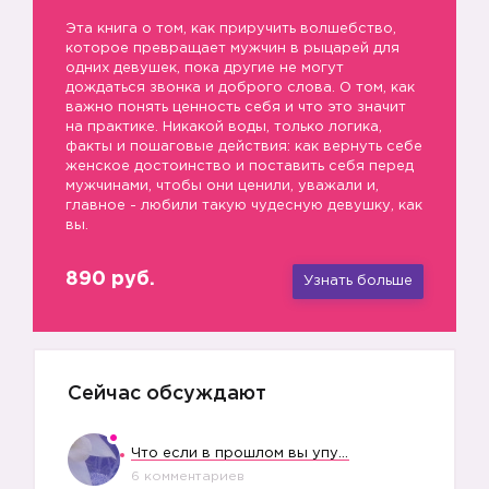
Эта книга о том, как приручить волшебство,
которое превращает мужчин в рыцарей для
одних девушек, пока другие не могут
дождаться звонка и доброго слова. О том, как
важно понять ценность себя и что это значит
на практике. Никакой воды, только логика,
факты и пошаговые действия: как вернуть себе
женское достоинство и поставить себя перед
мужчинами, чтобы они ценили, уважали и,
главное - любили такую чудесную девушку, как
вы.
890 руб.
Узнать больше
Сейчас обсуждают
Что если в прошлом вы упустили свое счастье?
6 комментариев