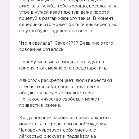
Потрясающий вечер… подруги рядом…
алкоголь… клуб… тебе хорошо, весело… а на
утро в чужой квартире или даже просто
поцелуй в разгар жаркого танца. В момент
вечеринки это может быть очень весело, но
на утро будет одолевать совесть.
⠀
Что я сделала?! Зачем???? Ведь мне этого
совсем не хотелось.
⠀
Почему же пьяные люди легко идут на
измену и как можно это предотвратить.
⠀
Алкоголь раскрепощает: люди перестают
стесняться себя, своего тела, легче
общаются на самые смелые темы.
Но такое «чувство свободы» может
привести к измене.
⠀
Когда человек закомплексован, алкоголь
может стать средством освобождения.
Человек чувствует себя смелым, с
лёгкостью рискует и поддаётся на