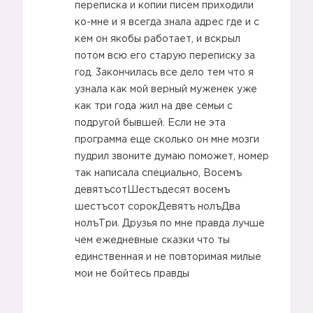
переписка и копии писем приходили
ко-мне и я всегда знала адрес где и с
кем он якобы работает, и вскрыл
потом всю его старую переписку за
год. 3акончилась все дело тем что я
узнала как мой верный муженек уже
как три года жил на две семьи с
подругой бывшей. Если не эта
программа еще сколько он мне мозги
пудрил звоните думаю поможет, номер
так написала специально, Восемъ
девятъсотШестъдесят восемъ
шестъсот сорокДевятъ нолъДва
нолъТри. Друзья по мне правда лучше
чем ежедневные сказки что ты
единственная и не повторимая милые
мои не бойтесь правды