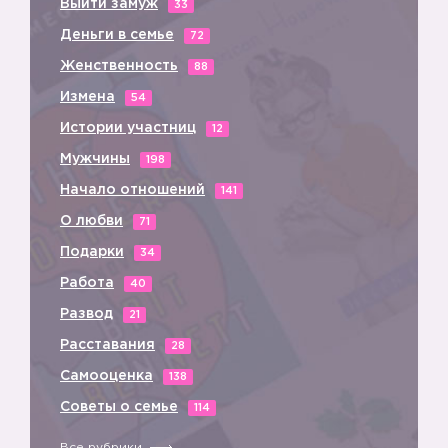
Выйти замуж
33
Деньги в семье
72
💃
Женственность
88
Измена
54
Истории участниц
12
Мужчины
198
Начало отношений
141
О любви
71
Подарки
34
Работа
40
Развод
21
Расставания
28
Самооценка
🔞
138
Советы о семье
114
Все рубрики