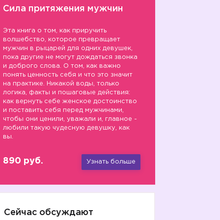
Сила притяжения мужчин
Эта книга о том, как приручить
волшебство, которое превращает
мужчин в рыцарей для одних девушек,
пока другие не могут дождаться звонка
и доброго слова. О том, как важно
понять ценность себя и что это значит
на практике. Никакой воды, только
логика, факты и пошаговые действия:
как вернуть себе женское достоинство
и поставить себя перед мужчинами,
чтобы они ценили, уважали и, главное -
любили такую чудесную девушку, как
вы.
890 руб.
Узнать больше
Сейчас обсуждают