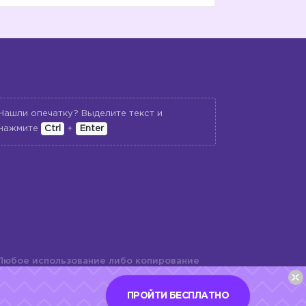
Нашли опечатку? Выделите текст и
нажмите
Ctrl
+
Enter
Любое использование либо копирование
териалов сайта, элементов дизайна и
шь с разрешения правообладателя и
ПРОЙТИ БЕСПЛАТНО