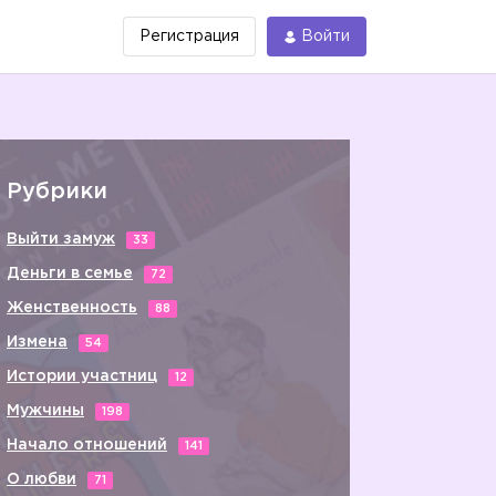
Регистрация
Войти
Рубрики
Выйти замуж
33
Деньги в семье
72
Женственность
88
Измена
54
Истории участниц
12
Мужчины
198
Начало отношений
141
О любви
71