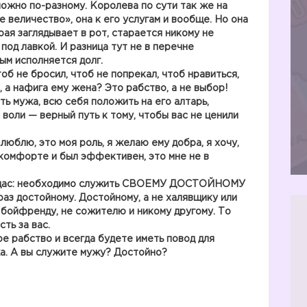
можно по-разному. Королева по сути так же на
 величество», она к его услугам и вообще. Но она
рая заглядывает в рот, старается никому не
 под лавкой. И разница тут не в перечне
рым исполняется долг.
б не бросил, чтоб не попрекал, чтоб нравиться,
, а нафига ему жена? Это рабство, а не выбор!
ь мужа, всю себя положить на его алтарь,
воли — верный путь к тому, чтобы вас не ценили
люблю, это моя роль, я желаю ему добра, я хочу,
 комфорте и был эффективен, это мне не в
и дас: необходимо служить СВОЕМУ ДОСТОЙНОМУ
раз достойному. Достойному, а не халявщику или
е бойфренду, не сожителю и никому другому. То
ть за вас.
ое рабство и всегда будете иметь повод для
а. А вы служите мужу? Достойно?