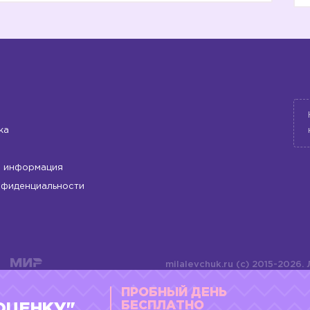
ка
 информация
нфиденциальности
milalevchuk.ru (c) 2015-2026.
материалов или подборки ма
ПРОБНЫЙ ДЕНЬ
оформления допускается ли
4784701701072
БЕСПЛАТНО
ОЦЕНКУ"