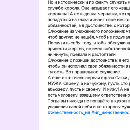
Но и исторически и по факту служить 
службе короля. Она называет его «ваше
королева! А есть девка-чернавка, кото
попадаться на глаза и знает своё место
обязанностей, а в достоинстве, с кото
Служение из униженного положения: что
чтоб другую не нашёл, чтоб не подумал
Посвятить себя тому, чтобы обслуживат
принести жертвы, не имея собственной 
ни минуты, предали и растоптали.
Служение с позиции достоинства: я его 
чтобы он исполнял свои обязанности в
тягость. Вот правильное служение.
А ещё есть очень верная фраза Сать
МУЖУ. Своему, а не чужому, пусть сто 
абьюзеру, пусть и своему. И мужу! А н
есть человеку, взявшему ответственнос
Тогда вы никогда не попадёте в кухонн
уважения самой себя и со стороны муж
#женственность_мл
#мл_женственнос