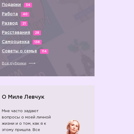
Подарки
34
Работа
40
Развод
21
Расставания
28
Самооценка
138
Советы о семье
114
Все рубрики
О Миле Левчук
Мне часто задают
вопросы о моей личной
жизни и о том, как я к
этому пришла. Все