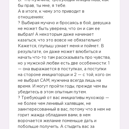
Б: Что мужчина, требующий инициативы, как
бы прав, ты мне, я тебе.
А в итоге, к чему это приводит в
отношениях:
? Выбирая мучачо и бросаясь в бой, девушка
не может быть уверена, что он и сам ее
выбрал! А некоторым даже начинает
казаться, что это вовсе не обязательно!
Кажется, глупыш узнает меня и поймет. В
результате, он даже может влюбиться и
начать что-то там рассказывать про чувства,
но у мужской любви есть две особенности: 1
— она выражается в поступках, а поступки
на стороне инициаторши и 2 — с той, кого он
не выбрал САМ, мужчина всегда лишь на
время. И могут пройти годы, прежде чем вы
убедитесь в этом опытным путем.
? Требующий от вас инициативы мухожор —
не более чем ленивый халявщик, не
заинтересованный в вас, потому что в нем не
горит жажда обладания вами, в нем
ворочается желание поменьше дать и
побольше получить. А стыдить вас за