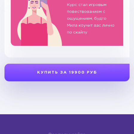
Курс стал игровым
повествованием с
ощущением, будто
Мила коучит вас лично
по скайпу
КУПИТЬ ЗА 19900 РУБ