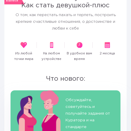
В ЗАПИСИ
Как стать девушкой-плюс
О том, как перестать пахать и терпеть, построить
крепкие счастливые отношения, о достоинстве и
любви к себе
Из любой
На любом
В удобное вам
2 месяца
точки мира
устройстве
время
Что нового:
Обсуждайте,
советуйтесь и
получайте задания от
Куратора и на
стандарте