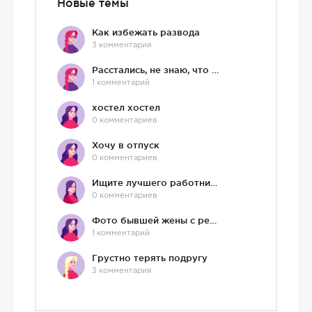
Новые темы
Как избежать развода
3 комментария
Расстались, не знаю, что делать дальше
1 комментарий
хостел хостел
0 комментариев
Хочу в отпуск
0 комментариев
Ищите лучшего работника?)
0 комментариев
Фото бывшей жены с ребенком
1 комментарий
Грустно терять подругу
3 комментария