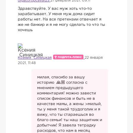
olgatoropceva123
21 февраля 2021, 09:11
Здравствуйте. У вас муж хоть что-то
зарабатывает. У меня муж дома сидит
работы нет. На все претензии отвечает я
же не банкир и я не могу сделать то что ты
хочешь
Ксения Синицкая
22 января
2021, 11:48
милая, спасибо за вашу
историю
согласна с
мнением предыдущего
комментария! можно завести
список финансов и быть не в
качестве мамы, а жены :«милый,
ты у меня такой трудоголик и я
вижу, что ты стараешься во
благо семьи! ты наш защитник и
добытчик! Я завела тетрадку
расходов, что нам в месяц