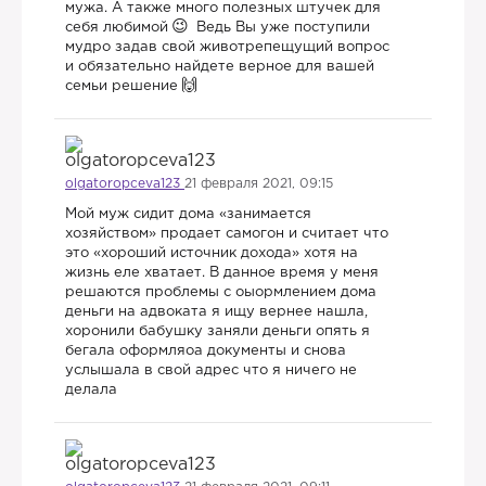
мужа. А также много полезных штучек для
себя любимой
Ведь Вы уже поступили
мудро задав свой животрепещущий вопрос
и обязательно найдете верное для вашей
семьи решение
olgatoropceva123
21 февраля 2021, 09:15
Мой муж сидит дома «занимается
хозяйством» продает самогон и считает что
это «хороший источник дохода» хотя на
жизнь еле хватает. В данное время у меня
решаются проблемы с оыормлением дома
деньги на адвоката я ищу вернее нашла,
хоронили бабушку заняли деньги опять я
бегала оформляоа документы и снова
услышала в свой адрес что я ничего не
делала