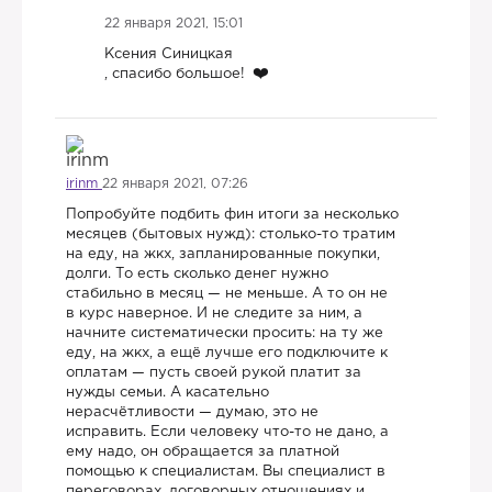
22 января 2021, 15:01
Ксения Синицкая
, спасибо большое!
irinm
22 января 2021, 07:26
Попробуйте подбить фин итоги за несколько
месяцев (бытовых нужд): столько-то тратим
на еду, на жкх, запланированные покупки,
долги. То есть сколько денег нужно
стабильно в месяц — не меньше. А то он не
в курс наверное. И не следите за ним, а
начните систематически просить: на ту же
еду, на жкх, а ещё лучше его подключите к
оплатам — пусть своей рукой платит за
нужды семьи. А касательно
нерасчётливости — думаю, это не
исправить. Если человеку что-то не дано, а
ему надо, он обращается за платной
помощью к специалистам. Вы специалист в
переговорах, договорных отношениях и