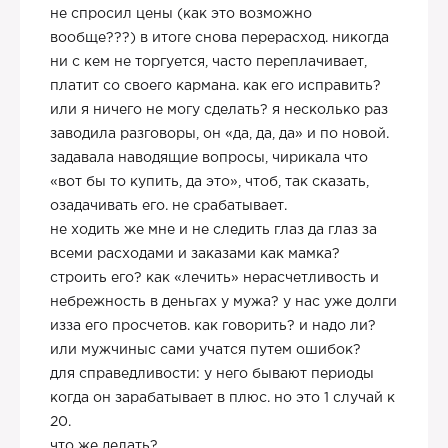
не спросил цены (как это возможно
вообще???) в итоге снова перерасход. никогда
ни с кем не торгуется, часто переплачивает,
платит со своего кармана. как его исправить?
или я ничего не могу сделать? я несколько раз
заводила разговоры, он «да, да, да» и по новой.
задавала наводящие вопросы, чирикала что
«вот бы то купить, да это», чтоб, так сказать,
озадачивать его. не срабатывает.
не ходить же мне и не следить глаз да глаз за
всеми расходами и заказами как мамка?
строить его? как «лечить» нерасчетливость и
небрежность в деньгах у мужа? у нас уже долги
изза его просчетов. как говорить? и надо ли?
или мужчиныс сами учатся путем ошибок?
для справедливости: у него бывают периоды
когда он зарабатывает в плюс. но это 1 случай к
20.
что же делать?