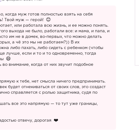
о, когда муж готов полностью взять на себя
ь! Твой муж — герой!
отает, или работала всю жизнь, и ее можно понять.
ого выхода не было, работали все: и мама, и папа, и
сто им не в домек, во-первых, что можно делать
рых, а чё это мы не работаем?)) В их
на либо пахать, либо сидеть с ребенком (чтобы
еще лучше, если и то и то одновременно, тогда
йны
 во внимание, когда от них звучит подобное
прямую к тебе, нет смысла ничего предпринимать.
ек будет отнекиваться от своих слов, это создаст
ично справляется с ролью защитника, судя по
шать все это напрямую — то тут уже границы,
радостью отвечу, дорогая