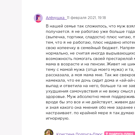
Алёнушка
11 февраля 2021, 19:18
В нашей семье так сложилось, что муж взя
получается. я не работаю уже больше год
(выпечка, тортики, сладости) плюс читаю,
тем, что я не работаю, плюс недавно ипот
свою копеечку в семейный бюджет. Напрям
нормально, не считая иногда вырывающихс
возможность помогать своей престарелой м
мама в возрасте и на пенсии. Живет не шик
тему с мамой мужа (отца моего мужа) и та,
рассказала, а моя мама мне. Так же свекр
намекала, что ее дочь сидит дома и «ай-ай
выпад и ответила на него, больше та не за
ухудшения самочувствия и не вижу смысл 
здоровье. Муж абсолютно меня поддерживае
вроде бы это все и не действует, живем да
и зная какого она мнения обо мне заранее
настраивает. по крайней мере я так думаю
игнорирую.
Кристина Подруга-Плюс