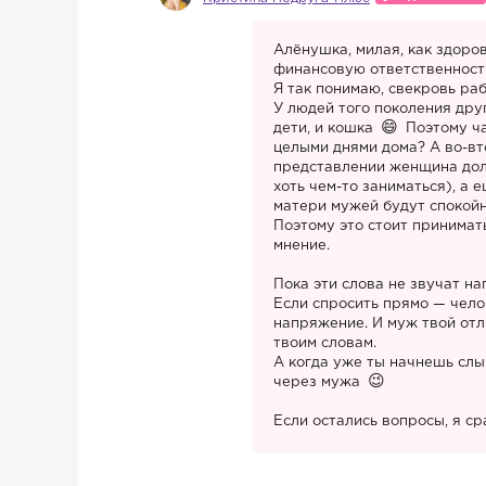
Алёнушка, милая, как здоров
финансовую ответственност
Я так понимаю, свекровь раб
У людей того поколения друг
дети, и кошка
Поэтому ча
целыми днями дома? А во-вто
представлении женщина долж
хоть чем-то заниматься), а 
матери мужей будут споко
Поэтому это стоит принимать
мнение.
Пока эти слова не звучат на
Если спросить прямо — челов
напряжение. И муж твой отл
твоим словам.
А когда уже ты начнешь слы
через мужа
Если остались вопросы, я с