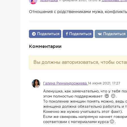
Алёнушка
11 февраля 2021, 19:00 в
Семейные от
Отношения с родственниками мужа, конфликты
Поделиться
Поделиться
Поделиться
Комментарии
Вы должны авторизоваться, чтобы оста
Галина Ринчиндоржиева
14 июня 2021, 17:27
Аленушка, как замечательно, что у тебя п
этом полностью поддерживает
.
То поколение женщин понять можно, ведь 
женщина должна обязательно работать и т
Конечно же нужно учитывать этот факт).
Если же свекровь напрямую начнет говорит
соответсвии с материалами курса
.