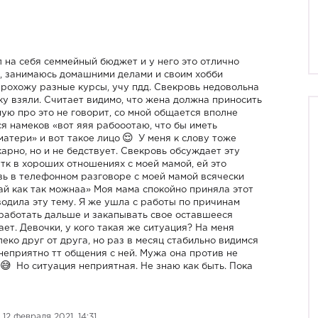
л на себя семмейный бюджет и у него это отлично
а, занимаюсь домашними делами и своим хобби
 прохожу разные курсы, учу пдд. Свекровь недовольна
еку взяли. Считает видимо, что жена должна приносить
ую про это не говорит, со мной общается вполне
я намеков «вот яяя рабооотаю, что бы иметь
атери» и вот такое лицо
У меня к слову тоже
арно, но и не бедствует. Свекровь обсуждает эту
 тк в хороших отношениях с моей мамой, ей это
овь в телефонном разговоре с моей мамой всячески
-ай как так можнаа» Моя мама спокойно приняла этот
водила эту тему. Я же ушла с работы по причинам
работать дальше и закапывать свое оставшееся
т. Девочки, у кого такая же ситуация? На меня
леко друг от друга, но раз в месяц стабильно видимся
 неприятно тт общения с ней. Мужа она против не
Но ситуация неприятная. Не знаю как быть. Пока
12 февраля 2021, 14:31