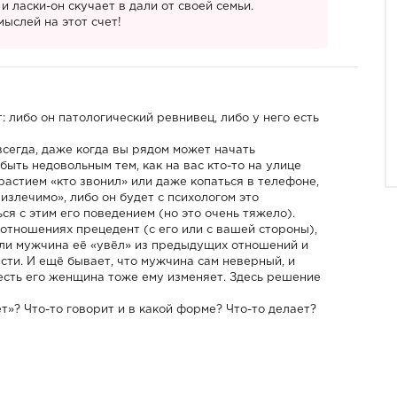
и ласки-он скучает в дали от своей семьи.
ыслей на этот счет!
: либо он патологический ревнивец, либо у него есть
сегда, даже когда вы рядом может начать
ть недовольным тем, как на вас кто-то на улице
растием «кто звонил» или даже копаться в телефоне,
 излечимо», либо он будет с психологом это
ся с этим его поведением (но это очень тяжело).
 отношениях прецедент (с его или с вашей стороны),
ли мужчина её «увёл» из предыдущих отношений и
вести. И ещё бывает, что мужчина сам неверный, и
о есть его женщина тоже ему изменяет. Здесь решение
»? Что-то говорит и в какой форме? Что-то делает?