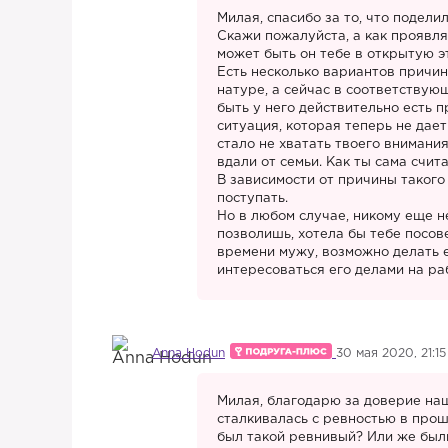
Милая, спасибо за то, что подели
Скажи пожалуйста, а как проявля
может быть он тебе в открытую э
Есть несколько вариантов причин
натуре, а сейчас в соответствую
быть у него действительно есть 
ситуация, которая теперь не дае
стало не хватать твоего внимания
вдали от семьи. Как ты сама счит
В зависимости от причины такого
поступать.
Но в любом случае, никому еще н
позволишь, хотела бы тебе посов
времени мужу, возможно делать 
интересоваться его делами на раб
Anna Hodun
30 мая 2020, 21:15
Милая, благодарю за доверие на
сталкивалась с ревностью в прош
был такой ревнивый? Или же был