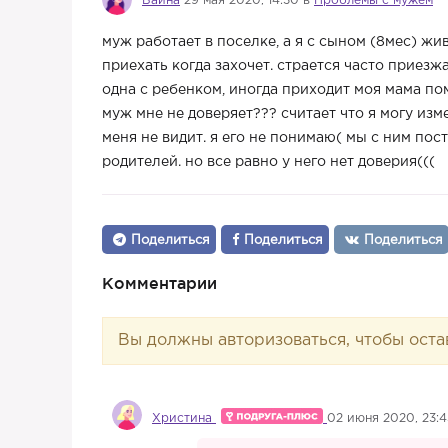
Баина
29 мая 2020, 14:30 в
Проблемы с мужем
муж работает в поселке, а я с сыном (8мес) жив
приехать когда захочет. страется часто приезж
одна с ребенком, иногда приходит моя мама пом
муж мне не доверяет??? считает что я могу изм
меня не видит. я его не понимаю( мы с ним пос
родителей. но все равно у него нет доверия(((
Поделиться
Поделиться
Поделиться
Комментарии
Вы должны авторизоваться, чтобы оста
Христина
02 июня 2020, 23:4