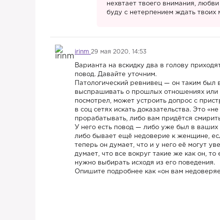
нехвтает твоего внимания, любви 
буду с нетерпением ждать твоих м
irinm
29 мая 2020, 14:53
Варианта на вскидку два в голову приходят
повод. Давайте уточним.
Патологический ревнивец — он таким был в
выспрашивать о прошлых отношениях или бы
посмотрел, может устроить допрос с прист
в соц сетях искать доказательства. Это «не
прорабатывать, либо вам придётся смирить
У него есть повод — либо уже был в ваших
либо бывает ещё недоверие к женщине, ес
теперь он думает, что и у него её могут у
думает, что все вокруг такие же как он, т
нужно выбирать исходя из его поведения.
Опишите подробнее как «он вам недоверяет