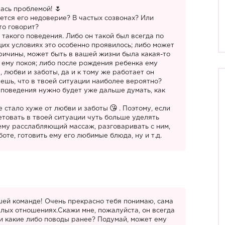
лась проблемой!
ется его недоверие? В частых созвонах? Или
то говорит?
 такого поведения. Либо он такой был всегда по
щих условиях это особенно проявилось; либо может
причины, может быть в вашей жизни была какая-то
т ему покоя; либо после рождения ребенка ему
, любви и заботы, да и к тому же работает он
аешь, что в твоей ситуации наиболее вероятно?
 поведения нужно будет уже дальше думать, как
е стало хуже от любви и заботы
. Поэтому, если
етовать в твоей ситуации чуть больше уделять
ему расслабляющий массаж, разговаривать с ним,
оте, готовить ему его любимые блюда, ну и т.д.
шей команде! Очень прекрасно тебя понимаю, сама
лых отношениях.Скажи мне, пожалуйста, он всегда
и какие либо поводы ранее? Подумай, может ему