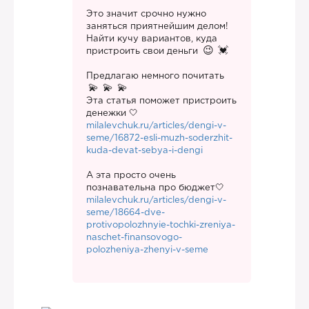
Это значит срочно нужно
заняться приятнейшим делом!
Найти кучу вариантов, куда
пристроить свои деньги
Предлагаю немного почитать
Эта статья поможет пристроить
денежки 🤍
milalevchuk.ru/articles/dengi-v-
seme/16872-esli-muzh-soderzhit-
kuda-devat-sebya-i-dengi
А эта просто очень
познавательна про бюджет🤍
milalevchuk.ru/articles/dengi-v-
seme/18664-dve-
protivopolozhnyie-tochki-zreniya-
naschet-finansovogo-
polozheniya-zhenyi-v-seme