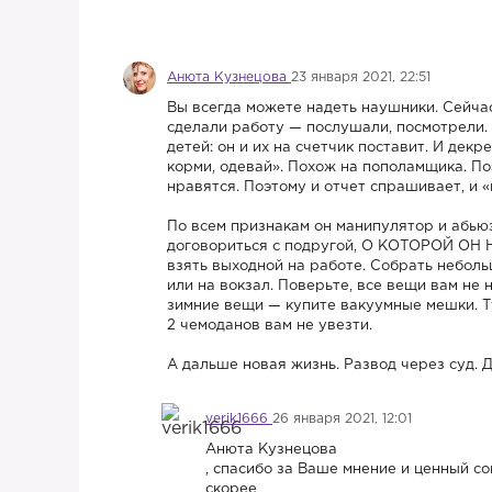
Анюта Кузнецова
23 января 2021, 22:51
Вы всегда можете надеть наушники. Сейчас
сделали работу — послушали, посмотрели.
детей: он и их на счетчик поставит. И дек
корми, одевай». Похож на пополамщика. По
нравятся. Поэтому и отчет спрашивает, и 
По всем признакам он манипулятор и абьюзе
договориться с подругой, О КОТОРОЙ ОН НЕ
взять выходной на работе. Собрать небольш
или на вокзал. Поверьте, все вещи вам не
зимние вещи — купите вакуумные мешки. Т
2 чемоданов вам не увезти.
А дальше новая жизнь. Развод через суд. Д
verik1666
26 января 2021, 12:01
Анюта Кузнецова
, спасибо за Ваше мнение и ценный с
скорее