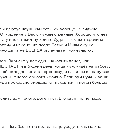
 и блютус наушники есть. Их вообще не виджно:
 Отношения у Вас с мужем странные. Хорошо что нет
рета у вас с таким мужем не будет — скажет «родила —
этому и изменения псоле Сатьи и Милы ему не
«иногда» а не ВСЕГДА оплачивает коммуналку.
р. Вариант у вас один: накопить денег, или
 ЗНАЕТ, и в будний день, когда муж уйдёт на работу,
ой чемодан, кота в переноску, и на такси к подружке
 нужны. Многое обновить можно. Если вам нужны ваши
уда прекрасно умещаются пуховики, и потом больше
елить вам нечего: детей нет. Его квартир не надо.
овет. Вы абсолютно правы, надо уходить как можно