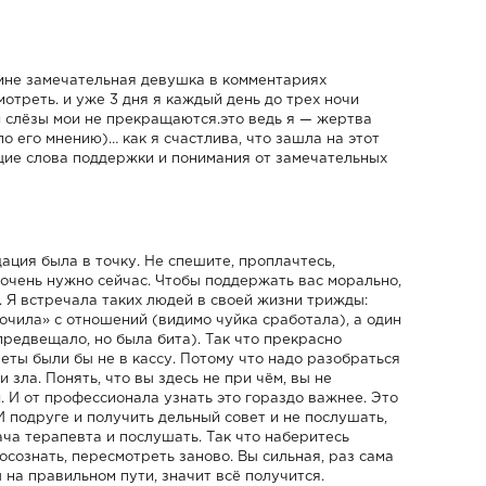
! мне замечательная девушка в комментариях
отреть. и уже 3 дня я каждый день до трех ночи
и слёзы мои не прекращаются.это ведь я — жертва
по его мнению)… как я счастлива, что зашла на этот
ие слова поддержки и понимания от замечательных
дация была в точку. Не спешите, проплачтесь,
 очень нужно сейчас. Чтобы поддержать вас морально,
. Я встречала таких людей в своей жизни трижды:
очила» с отношений (видимо чуйка сработала), а один
предвещало, но была бита). Так что прекрасно
еты были бы не в кассу. Потому что надо разобраться
 зла. Понять, что вы здесь не при чём, вы не
. И от профессионала узнать это гораздо важнее. Это
 подруге и получить дельный совет и не послушать,
ача терапевта и послушать. Так что наберитесь
осознать, пересмотреть заново. Вы сильная, раз сама
 на правильном пути, значит всё получится.