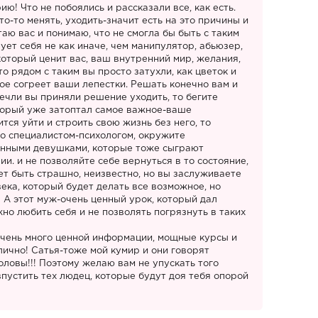
ию! Что не побоялись и рассказали все, как есть.
о-то менять, уходить-значит есть на это причины и
аю вас и понимаю, что не смогла бы быть с таким
ет себя не как иначе, чем манипулятор, абьюзер,
который ценит вас, ваш внутренний мир, желания,
то рядом с таким вы просто затухли, как цветок и
рое согреет ваши лепестки. Решать конечно вам и
 ечли вы приняли решение уходить, то бегите
оторый уже затоптал самое важное-ваше
ится уйти и строить свою жизнь без него, то
со специалистом-психологом, окружите
енными девушками, которые тоже сыграют
и. и не позволяйте себе вернуться в то состояние,
ет быть страшно, неизвестно, но вы заслуживаете
ека, который будет делать все возможное, но
! А этот муж-очень ценный урок, который дал
но любить себя и не позволять погрязнуть в таких
 очень много ценной информации, мощные курсы и
ично! Сатья-тоже мой кумир и они говорят
оловы!!! Поэтому желаю вам не упускать того
пустить тех людец, которые будут доя тебя опорой