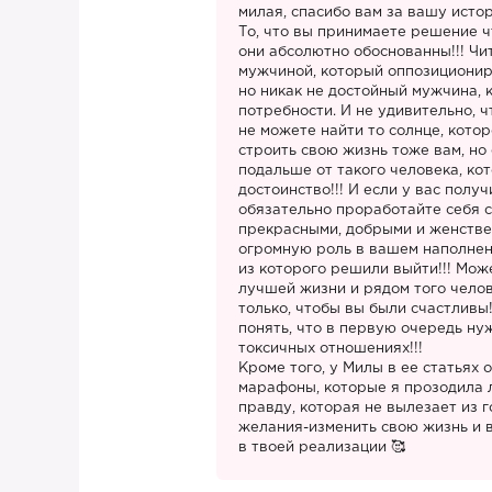
милая, спасибо вам за вашу истор
То, что вы принимаете решение чт
они абсолютно обоснованны!!! Чит
мужчиной, который оппозициониру
но никак не достойный мужчина, 
потребности. И не удивительно, ч
не можете найти то солнце, кото
строить свою жизнь тоже вам, но
подальше от такого человека, к
достоинство!!! И если у вас получ
обязательно проработайте себя 
прекрасными, добрыми и женств
огромную роль в вашем наполнени
из которого решили выйти!!! Мож
лучшей жизни и рядом того челов
только, чтобы вы были счастливы
понять, что в первую очередь нуж
токсичных отношениях!!!
Кроме того, у Милы в ее статьях
марафоны, которые я прозодила л
правду, которая не вылезает из г
желания-изменить свою жизнь и в
в твоей реализации 🥰