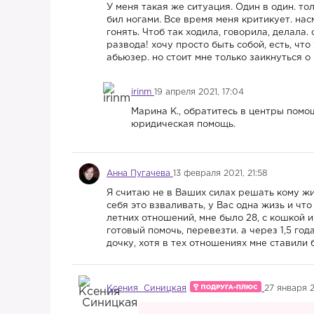
У меня такая же ситуация. Один в один. т
бил ногами. Все время меня критикует. на
гонять. Чтоб так ходила, говорила, делала. 
развода! хочу просто быть собой, есть, что х
абьюзер. но стоит мне только заикнуться о
irinm
19 апреля 2021, 17:04
Марина К., обратитесь в центры пом
юридическая помощь.
Анна Пугачева
13 февраля 2021, 21:58
Я считаю не в Ваших силах решать кому жи
себя это взваливать, у Вас одна жизь и чт
летних отношений, мне было 28, с кошкой и
готовый помочь, перевезти. а через 1,5 го
дочку, хотя в тех отношениях мне ставили
Ксения Синицкая
27 января 2