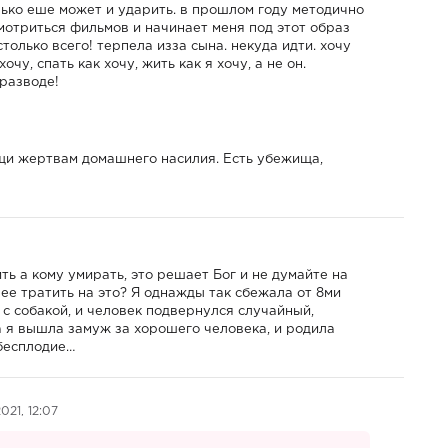
олько еше может и ударить. в прошлом году методично
смотриться фильмов и начинает меня под этот образ
столько всего! терпела изза сына. некуда идти. хочу
очу, спать как хочу, жить как я хочу, а не он.
 разводе!
ощи жертвам домашнего насилия. Есть убежища,
ть а кому умирать, это решает Бог и не думайте на
о ее тратить на это? Я однажды так сбежала от 8ми
 с собакой, и человек подвернулся случайный,
да я вышла замуж за хорошего человека, и родила
 бесплодие…
021, 12:07