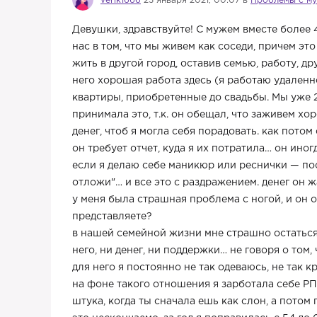
verik1666
23 января 2021, 00:07 в
Проблемы с м
Девушки, здравствуйте! С мужем вместе более 4-
нас в том, что мы живем как соседи, причем эт
жить в другой город, оставив семью, работу, дру
него хорошая работа здесь (я работаю удаленно
квартиры, приобретенные до свадьбы. Мы уже 2
принимала это, т.к. он обещал, что заживем хо
денег, чтоб я могла себя порадовать. как потом
он требует отчет, куда я их потратила… он ино
если я делаю себе маникюр или реснички — пос
отложи"… и все это с раздражением. денег он ж
у меня была страшная проблема с ногой, и он о
представляете?
в нашей семейной жизни мне страшно остаться б
него, ни денег, ни поддержки… не говоря о том,
для него я постоянно не так одеваюсь, не так к
на фоне такого отношения я зарботала себе Р
штука, когда ты сначала ешь как слон, а пото