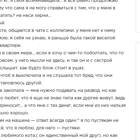
 61 кг, я себя возненавидела… и всё равно продолжаю
у что сама я не могу справиться с тем, что у меня в
латить? не неси херни…
ый
те, общается в чате с коллегами. у меня нет к нему
ою. я себя не узнаю, я раньше была такой веселой
 квартире.
 в своем мире… если я хочу о чем-то поболтать, что-то
всем. у него мысли не здесь. и так он и с сестрой
слышит. как будто блок стоит в ушах.
чтоб я выключила и не слушала тот бред, что они
становлюсь другой.
не закопала — мне нужно подавать на развод. но как
о любит, что я еще не знаю типа как дургие живут, ведь
 приносит… а что мне с тех денег, если мне из них нельзя
льно хорошо.
м на машине — ответ всегда один:" я по пустякам не
ё, что я люблю, для него — пустяки.
 любимого кота.( он единственный мой друг). но как