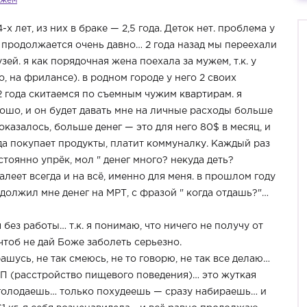
ужем
х лет, из них в браке — 2,5 года. Деток нет. проблема у
о продолжается очень давно… 2 года назад мы переехали
зей. я как порядочная жена поехала за мужем, т.к. у
, на фрилансе). в родном городе у него 2 своих
 года скитаемся по съемным чужим квартирам. я
рошо, и он будет давать мне на личные расходы больше
 оказалось, больше денег — это для него 80$ в месяц, и
гда покупает продукты, платит коммуналку. Каждый раз
тоянно упрёк, мол " денег много? некуда деть?
алеет всегда и на всё, именно для меня. в прошлом году
должил мне денег на МРТ, с фразой " когда отдашь?"…
ез работы… т.к. я понимаю, что ничего не получу от
 чтоб не дай Боже заболеть серьезно.
рашусь, не так смеюсь, не то говорю, не так все делаю…
ПП (расстройство пищевого поведения)… это жуткая
м голодаешь… только похудеешь — сразу набираешь… и