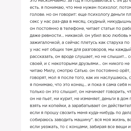
это нескончаемо. за год я поправилась с 54 до
есть. я понимаю, что мне нужен психолог, потом
голове. но он говорит: еще психологу деньги п
секс у нас раз-два в месяц. скудный, никудышн
он постоянно в телефоне, читает статьи по рабо
даже ревности… никакой. он убил всю любовь м
зажигалочкой, а сейчас плетусь как старуха по
у нас нет общих тем для разговоров, мы каждый
рассказать, он вроде слушает, но не слышит… со
своей, и с некоторыми друзьями… он никого не 
читаю Милу, смотрю Сатью. он постоянно орёт, 
говорят, мол я после того, как их наслушаюсь, 
я понимаю, что это конец… и пока я сама себя 
только он это слышит, он начинает говорить, чт
он не пьет, ни курит, не изменяет, деньги в дом
взять ни копейки, а зарабатывает он действите
если я прошу свозить меня куда-нибудь по дела
собираюсь заводить машину". вся моя жизнь, вс
если уезжать, то с концами, забирая все вещи и