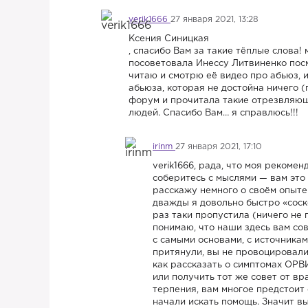
verik1666
27 января 2021, 13:28
Ксения Синицкая
, спасибо Вам за такие тёплые слова
посоветовала Инессу Литвиненко посм
читаю и смотрю её видео про абьюз, 
абьюза, которая не достойна ничего (
форум и прочитала такие отрезвляющ
людей. Спасибо Вам… я справлюсь!!!
irinm
27 января 2021, 17:10
verik1666, рада, что моя рекомен
соберитесь с мыслями — вам это
расскажу немного о своём опыте
дважды я довольно быстро «соск
раз таки пропустила (ничего не 
понимаю, что наши здесь вам сов
с самыми основами, с источниками
притянули, вы не провоцировали
как рассказать о симптомах ОРВИ
или получить тот же совет от вр
терпения, вам многое предстоит 
начали искать помощь. Значит вы