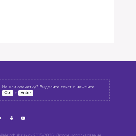
✨
Нашли опечатку? Выделите текст и нажмите
+
Ctrl
Enter
ilalevchuk.ru (с) 2015-2026. Любое использование