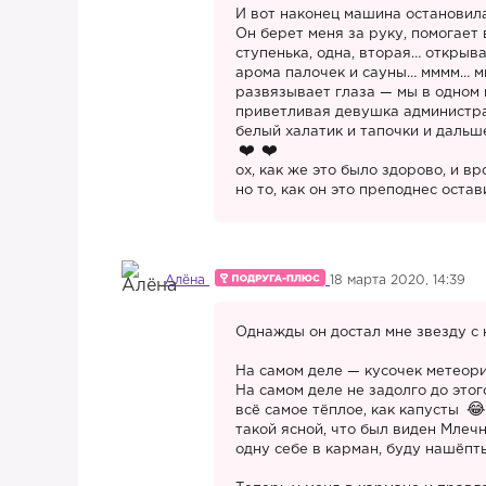
И вот наконец машина остановила
Он берет меня за руку, помогает
ступенька, одна, вторая… открыв
арома палочек и сауны… мммм… мы
развязывает глаза — мы в одном 
приветливая девушка администра
белый халатик и тапочки и даль
ох, как же это было здорово, и вр
но то, как он это преподнес оста
Алёна
18 марта 2020, 14:39
Однажды он достал мне звезду с
На самом деле — кусочек метеор
На самом деле не задолго до этог
всё самое тёплое, как капусты
такой ясной, что был виден Млечн
одну себе в карман, буду нашёпт