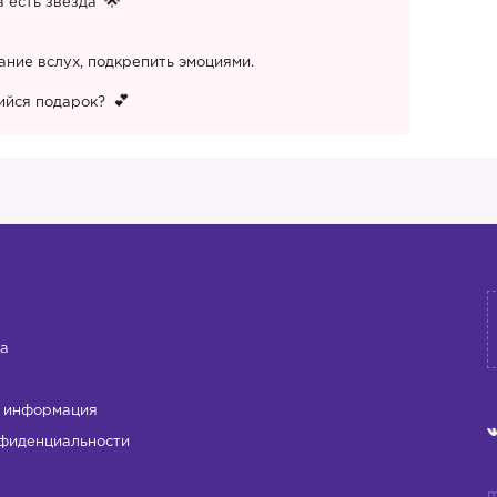
а есть звезда
ание вслух, подкрепить эмоциями.
ийся подарок?
а
 информация
фиденциальности
m