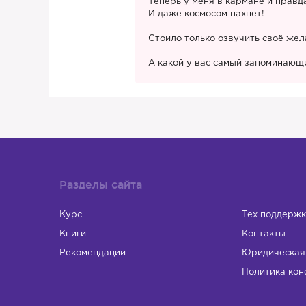
😥
Теперь у меня в кармане и правд
И даже космосом пахнет!
Стоило только озвучить своё жел
А какой у вас самый запоминающ
Разделы сайта
Курс
Тех поддержк
Книги
Контакты
Рекомендации
Юридическая
Политика кон