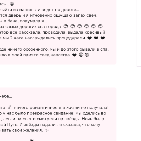
сь… 🤪
 выйти из машины и ведет по дороге…
атся дверь и я мгновенно ощущаю запах свеч,
 в бане, подумала я…
из самых дорогих спа города
тор все расскзала, проводила, выдала красивый
ше мы 2 часа наслаждались процедурами
оде ничего особенного, мы и до этого бывали в спа,
вило в моей памяти след навсегда
🥰
 неба…
ита
ничего романтичнее я в жизни не получала!
о у нас было прекрасное свидание: мы оделись во
, легли на снег и смотрели на звёзды. Ночь была
ый Путь. И звёзды падали… я сказала, что хочу
ывать свои желания.