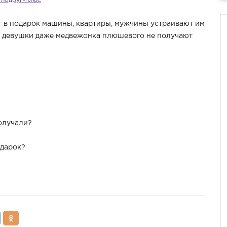
 подруг-плюс
ют в подарок машины, квартиры, мужчины устраивают им
ие девушки даже медвежонка плюшевого не получают
олучали?
одарок?