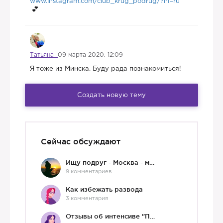
www.instagram.com/club_krug_podrug/?hl=ru
Татьяна
09 марта 2020, 12:09
Я тоже из Минска. Буду рада познакомиться!
Создать новую тему
😅
Сейчас обсуждают
Ищу подруг - Москва - мне 36 :)
9 комментариев
Как избежать развода
3 комментария
Отзывы об интенсиве "Про любовь"