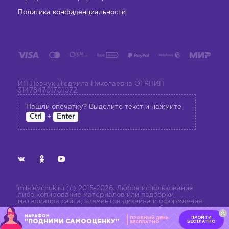
Политика конфиденциальности
ИП Левчук Людмила Николаевна ОГРНИП
314784701701072
Нашли опечатку? Выделите текст и нажмите
+
Ctrl
Enter
milalevchuk.ru (с) 2015-2026. Любое использование
либо копирование материалов или подборки
материалов сайта, элементов дизайна и оформления
допускается лишь с разрешения правообладателя и
только со ссылкой на источник:
МАРАФОН
ПРОЙТИ
ПРОБНЫЙ ДЕНЬ
milalevchuk.ru
"ПОДНИМИ САМООЦЕНКУ"
БЕСПЛАТНО
БЕСПЛАТНО