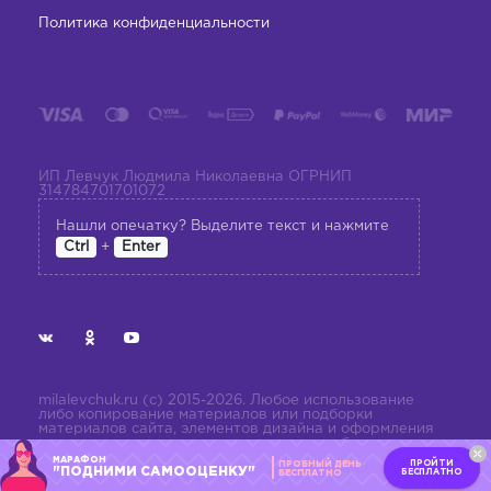
Политика конфиденциальности
ИП Левчук Людмила Николаевна ОГРНИП
314784701701072
Нашли опечатку? Выделите текст и нажмите
+
Ctrl
Enter
milalevchuk.ru (с) 2015-2026. Любое использование
либо копирование материалов или подборки
материалов сайта, элементов дизайна и оформления
допускается лишь с разрешения правообладателя и
только со ссылкой на источник:
МАРАФОН
ПРОЙТИ
ПРОБНЫЙ ДЕНЬ
milalevchuk.ru
"ПОДНИМИ САМООЦЕНКУ"
БЕСПЛАТНО
БЕСПЛАТНО