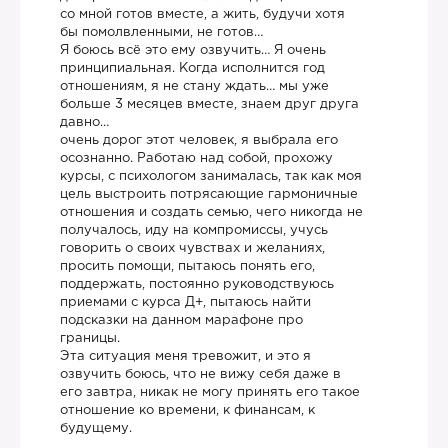
со мной готов вместе, а жить, будучи хотя
бы помолвленными, не готов…
Я боюсь всё это ему озвучить… Я очень
принципиальная. Когда исполнится год
отношениям, я не стану ждать… мы уже
больше 3 месяцев вместе, знаем друг друга
давно…
очень дорог этот человек, я выбрала его
осознанно. Работаю над собой, прохожу
курсы, с психологом занималась, так как моя
цель выстроить потрясающие гармоничные
отношения и создать семью, чего никогда не
получалось, иду на компромиссы, учусь
говорить о своих чувствах и желаниях,
просить помощи, пытаюсь понять его,
поддержать, постоянно руководствуюсь
приемами с курса Д+, пытаюсь найти
подсказки на данном марафоне про
границы.
Эта ситуация меня тревожит, и это я
озвучить боюсь, что не вижу себя даже в
его завтра, никак не могу принять его такое
отношение ко времени, к финансам, к
будущему.