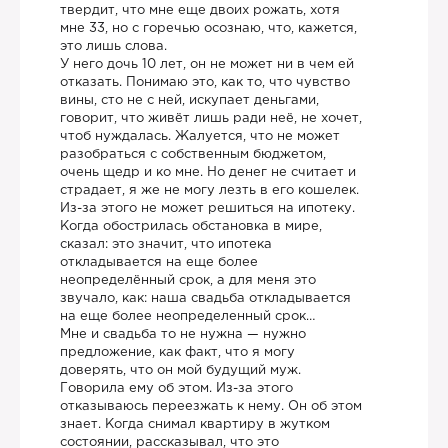
твердит, что мне еще двоих рожать, хотя
мне 33, но с горечью осознаю, что, кажется,
это лишь слова.
У него дочь 10 лет, он не может ни в чем ей
отказать. Понимаю это, как то, что чувство
вины, сто не с ней, искупает деньгами,
говорит, что живёт лишь ради неё, не хочет,
чтоб нуждалась. Жалуется, что не может
разобраться с собственным бюджетом,
очень щедр и ко мне. Но денег не считает и
страдает, я же не могу лезть в его кошелек.
Из-за этого не может решиться на ипотеку.
Когда обострилась обстановка в мире,
сказал: это значит, что ипотека
откладывается на еще более
неопределённый срок, а для меня это
звучало, как: наша свадьба откладывается
на еще более неопределенный срок…
Мне и свадьба то не нужна — нужно
предложение, как факт, что я могу
доверять, что он мой будущий муж.
Говорила ему об этом. Из-за этого
отказываюсь переезжать к нему. Он об этом
знает. Когда снимал квартиру в жутком
состоянии, рассказывал, что это