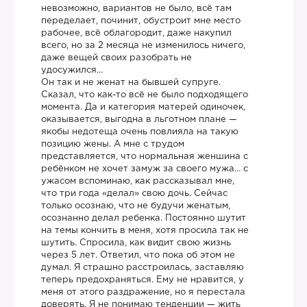
невозможно, вариантов не было, всё там
переделает, починит, обустроит мне место
рабочее, всё облагородит, даже накупил
всего, но за 2 месяца не изменилось ничего,
даже вещей своих разобрать не
удосужился…
Он так и не женат на бывшей супруге.
Сказал, что как-то всё не было подходящего
момента. Да и категория матерей одиночек,
оказывается, выгодна в льготном плане —
якобы недотеща очень повлияла на такую
позицию жены. А мне с трудом
представляется, что нормальная женшина с
ребёнком не хочет замуж за своего мужа… с
ужасом вспоминаю, как рассказывал мне,
что три года «делал» свою дочь. Сейчас
только осознаю, что не будучи женатым,
осознанно делал ребенка. Постоянно шутит
на темы кончить в меня, хотя просила так не
шутить. Спросила, как видит свою жизнь
через 5 лет. Ответил, что пока об этом не
думал. Я страшно расстроилась, заставляю
теперь предохраняться. Ему не нравится, у
меня от этого раздражение, но я перестала
доверять. Я не понимаю тенденции — жить