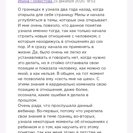
Ирина Горяйстова
23 декабря 2020, 18:53
О границах я узнала два года назад, когда
открыла для себя страницу Милы и начала
углубляться в темы, которые она открывает.
И мне очень повезло, что данное понятие
узнала именно тогда, так как только начала
строить новые отношение с человеком, с
которым находижусь в отношениях до сих
пор. И я сразу начала их применять в
жизни. Да, было очень не легко их
устанавливать и говорить нет, когда нужно
это делать, но я стойко отстаивала свои
позиции и показала человеку, как можно со
мной, а как нельзя. В общем, на тот момент
не позволила ему «сесть мне на шею». С
этими знания я кардинально изменила свою
позицию в отношения, даже более,
осознала, какие ошибки я делала в
прошлом.
Очень рада, что прослушала данный
вебинар. Во-первых, потому что укрепила
свои знания в теме границ, во-вторых,
узнала некоторые моменты об отношениях с
ребенком и о том, как научить его этому
понятию, так как меня этому в детстве не