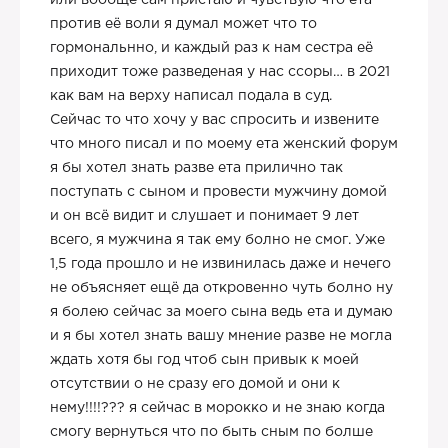
или вообще сам пристаю и чувствую что ета
против её воли я думал может что то
гормональнно, и каждый раз к нам сестра её
приходит тоже разведеная у нас ссоры… в 2021
как вам на верху написал подала в суд.
Сейчас то что хочу у вас спросить и извените
что много писал и по моему ета женский форум
я бы хотел знать разве ета прилично так
поступать с сыном и провести мужчину домой
и он всё видит и слушает и понимает 9 лет
всего, я мужчина я так ему болно не смог. Уже
1,5 года прошло и не извинилась даже и нечего
не объясняет ещё да откровенно чуть болно ну
я болею сейчас за моего сына ведь ета и думаю
и я бы хотел знать вашу мнение разве не могла
ждать хотя бы год чтоб сын привык к моей
отсутствии о не сразу его домой и они к
нему!!!!??? я сейчас в морокко и не знаю когда
смогу вернуться что по быть сным по болше