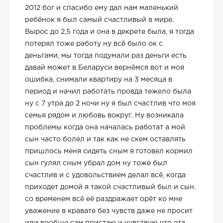
2012 бог и спасибо ему дал нам маленький
ребёнок я был самый счастливый в мире.
Вырос до 2,5 года и она в декрете была, я тогда
потерял тоже работу ну всё было ок с
деньгами, мы тогда подумали раз деньги есть
давай может в Беларуси вернёмся вот и моя
ошибка, снимали квартиру на 3 месяца в
период и начил работать провда тежело была
ну с 7 утра до 2 ночи ну я был счастлив что моя
семья рядом и любовь вокруг. Ну возникала
проблемы когда она началась работат а мой
сын часто болел и так как не скем оставлять
пришлось меня сидеть сным я готовел кормил
сын гулял сным убрал дом ну тоже был
счастлив и с удовольствием делал всё, когда
приходет домой я такой счастливый был и сын.
со временем всё её раздражает орёт ко мне
уважение в кравате без чувств даже не просит