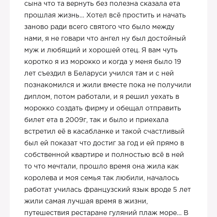
сына что та вернуть без полезна сказала ета
прошлая жизнь… Хотел всё простить и начать
заново ради всего святого что было между
нами, я не говари что ангел ну был достойный
муж и любящий и хорошей отец. Я вам чуть
коротко я из морокко и когда у меня было 19
лет съездил в Беларуси учился там и с ней
познакомился и жили вместе пока не получили
диплом, потом работали, и я решил уехать в
морокко создать фирму и обещал отправить
билет ета в 2009г, так и было и приехала
встретил её в касабланке и такой счастливый
был ей показат что достиг за год и ей прямо в
собственной квартире и полностью всё в ней
то что мечтали, прошло время она жила как
королева и моя семья так любили, началось
работат училась французский язык вроде 5 лет
жили самая лучшая время в жизни,
путешествия рестаране гуляний плаж море… В