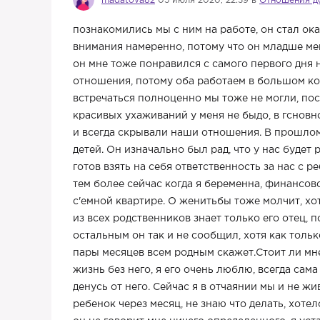
madatova82
05 июля 2020, 22:39 в
Отношения д
познакомились мы с ним на работе, он стал ока
внимания намеренно, потому что он младше меня
он мне тоже понравился с самого первого дня
отношения, потому оба работаем в большом кол
встречаться полноценно мы тоже не могли, пос
красивых ухаживаний у меня не быдо, в гсновн
и всегда скрывали наши отношения. В прошлом 
детей. Он изначально был рад, что у нас будет 
готов взять на себя ответственность за нас с р
тем более сейчас когда я беременна, финансово
с'емной квартире. О женитьбы тоже молчит, хот
из всех родственников знает только его отец, 
остальным он так и не сообщил, хотя как тольк
пары месяцев всем родным скажет.Стоит ли мне
жизнь без него, я его очень люблю, всегда сама
денусь от него. Сейчас я в отчаянии мы и не жи
ребенок через месяц, не знаю что делать, хоте