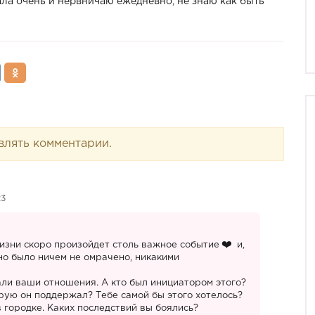
ала очень и нервничаю ежедневно, не знаю как быть
влять комментарии.
23
жизни скоро произойдет столь важное событие
и,
оно было ничем не омрачено, никакими
ли ваши отношения. А кто был инициатором этого?
орую он поддержал? Тебе самой бы этого хотелось?
 городке. Каких последствий вы боялись?