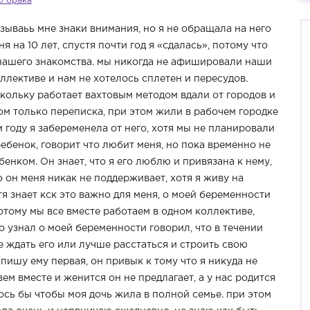
о брака
зываьь мне знаки внимания, но я не обращала на него
 на 10 лет, спустя почти год я «сдалась», потому что
 нашего знакомства. мы никогда не афишировали наши
лективе и нам не хотелось сплетен и пересудов.
кольку работает вахтовым методом вдали от городов и
ом только переписка, при этом жили в рабочем городке
году я забеременела от него, хотя мы не планировали
ребенок, говорит что любит меня, но пока временно не
ебенком. Он знает, что я его люблю и привязана к нему,
 он меня никак не поддерживает, хотя я живу на
я знает кск это важно для меня, о моей беременности
потому мы все вместе работаем в одном коллективе,
о узнал о моей беременности говорил, что в течении
 ждать его или лучше расстаться и строить свою
 пишу ему первая, он привык к тому что я никуда не
вем вместе и женится он не предлагает, а у нас родится
лось бы чтобы моя дочь жила в полной семье. при этом