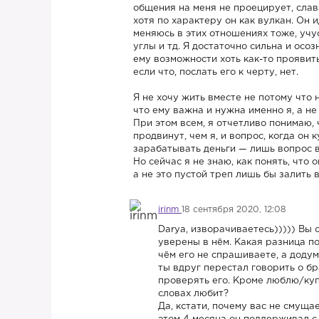
общения на меня не проецирует, слава
хотя по характеру он как вулкан. Он 
меняюсь в этих отношениях тоже, учус
углы и тд. Я достаточно сильна и осо
ему возможности хоть как-то проявит
если что, послать его к черту, нет.
Я не хочу жить вместе не потому что н
что ему важна и нужна именно я, а не 
При этом всем, я отчетливо понимаю,
продвинут, чем я, и вопрос, когда он 
зарабатывать деньги — лишь вопрос 
Но сейчас я не знаю, как понять, что 
а не это пустой треп лишь бы залить 
irinm
18 сентября 2020, 12:08
Darya, изворачиваетесь))))) Вы 
уверены в нём. Какая разница по
чём его не спрашиваете, а додум
ты вдруг перестал говорить о бр
проверять его. Кроме люблю/куп
словах любит?
Да, кстати, почему вас не смуща