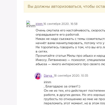
Вы должны авторизоваться, чтобы оста
irinm
16 сентября 2020, 16:58
Очень смутила его настойчивость, скорост
оправдываете его работой.
Никак не надо съезжать с темы сожительства
начнёт вами манипулировать, потому что у
Не торопитесь говорить о том, что вы его 
в сетях.
Прочитайте статьи Милы про абьюз и нарц
Инессу Литвиненко — психолог, специализ
абьюза — много интересного про своего л
Darya
18 сентября 2020, 10:35
irinm
, Благодарю за ответ!:)
Он не из тех, кто действует постепенн
работе, в других делах. Но это хорош
грубость по отношению ко мне не проя
переломить этот момент, но в этом п