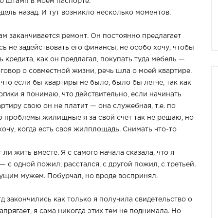
ко штамп в моем паспорте.
ель назад. И тут возникло несколько моментов.
там заканчивается ремонт. Он постоянно предлагает
сь не задействовать его финансы, не особо хочу, чтобы
ь кредита, как он предлагал, покупать туда мебель —
зговор о совместной жизни, речь шла о моей квартире.
 что если бы квартиры не было, было бы легче, так как
огики я понимаю, что действительно, если начинать
артиру свою он не платит — она служебная, т.е. по
о проблемы жилищные я за свой счет так не решаю, но
хочу, когда есть своя жилплощадь. Снимать что-то
 ли жить вместе. Я с самого начала сказала, что я
— с одной пожил, расстался, с другой пожил, с третьей.
дущим мужем. Побурчал, но вроде воспринял.
 тд закончились как только я получила свидетельство о
напрягает, я сама никогда этих тем не поднимала. Но