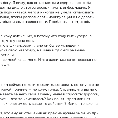
 богу. Я вижу, как он меняется и сдерживает себя,
идет на диалог, готов воспринимать информацию. Я
ь подчиняться, чего я никогда не умела, сглаживать
знанна, чтобы распознавать манипуляции и не давать
ь абьюзивные наклонности. Проблемы в том, чтобы
е хочу жить с ним, а потому что хочу быть уверена,
то, что у меня есть.
 что в финансовом плане он более успешен и
купит свою квартиру, машину и тд с его умением
времени.
он со мной из-за меня. И что жениться хочет осознанно,
в уши.
с ним сейчас не хотите сожительствовать потому что не
 какой причине — не хочу, точка. Странно, что вы ни о
ываете за него сама. Почему нельзя спросить: дорогой,
аке — что-то изменилось? Как понять трёп или нет —
лю/полетим есть какие-то действия? Или он только на
ет, что ему ни отншения ни брак не нужны были, но при