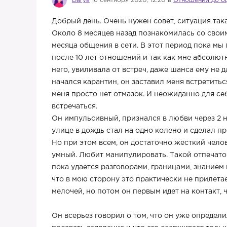
Darya
16 сентября 2020, 12:20 в
Отношения до б
Добрый день. Очень нужен совет, ситуация така
Около 8 месяцев назад познакомилась со своим
месяца общения в сети. В этот период пока м
после 10 лет отношений и так как мне абсолютн
него, увиливала от встреч, даже шанса ему не 
начался карантин, он заставил меня встретитьс
меня просто нет отмазок. И неожиданно для се
встречаться.
Он импульсивный, признался в любви через 2 н
улице в дождь стал на одно колено и сделал п
Но при этом всем, он достаточно жесткий чело
умный. Любит манипулировать. Такой отпечато
пока удается разговорами, границами, знанием
что в мою сторону это практически не прилета
мелочей, но потом он первым идет на контакт, 
Он всерьез говорил о том, что он уже определил