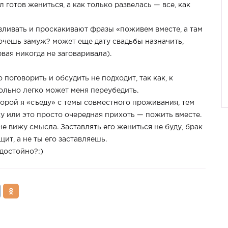
л готов жениться, а как только развелась — все, как
вливать и проскакивают фразы «поживем вместе, а там
хочешь замуж? может еще дату свадьбы назначить,
рвая никогда не заговаривала).
 поговорить и обсудить не подходит, так как, к
ольно легко может меня переубедить.
торой я «съеду» с темы совместного проживания, тем
ку или это просто очередная прихоть — пожить вместе.
не вижу смысла. Заставлять его жениться не буду, брак
ит, а не ты его заставляешь.
достойно?:)