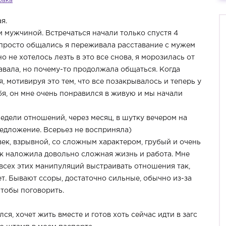
рака
я.
 мужчиной. Встречаться начали только спустя 4
ы просто общались я переживала расставание с мужем
о не хотелось лезть в это все снова, я морозилась от
давала, но почему-то продолжала общаться. Когда
я, мотивируя это тем, что все позакрывалось и теперь у
бя, он мне очень понравился в живую и мы начали
едели отношений, через месяц, в шутку вечером на
редложение. Всерьез не восприняла)
век, взрывной, со сложным характером, грубый и очень
к наложила довольно сложная жизнь и работа. Мне
 всех этих манипуляций выстраивать отношения так,
ет. Бывают ссоры, достаточно сильные, обычно из-за
чтобы поговорить.
ся, хочет жить вместе и готов хоть сейчас идти в загс