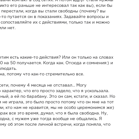
вами контакт в соц сетях. А потом вдруг стали нужны
икто его раньше не интересовал так как вы), если бы
 перестали, когда вы стали свободны (почему? вы
-то путается он в показаниях. Задавайте вопросы и
сопоставляйте их с действиями, только так и можно
ли нет.
им есть какие-то действия? Или он только на словах
50 на 50 получается. Когда как. Отсюда и сомнения:) и
блюдать.
на, потому что как-то стремительно все.
сети, почему 4 месяца не отставал… Могу
характер, что его просто задело, что я ускользала.
ный, а ей по барабану. Это он сам, кстати, и сказал. Но
я не играла, это было просто потому что он мне на тот
ми, кто нам не нравится, мы не особо церемонимся же)
брак все это время, думал, что я была свободна. Ну,
одна, с мужем уже тогда вообще не общались. Я
му об этом после личной встречи, когда поняла, что