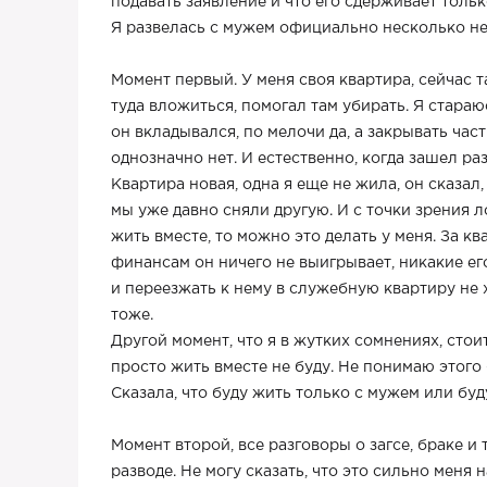
подавать заявление и что его сдерживает толь
Я развелась с мужем официально несколько нед
Момент первый. У меня своя квартира, сейчас 
туда вложиться, помогал там убирать. Я стараю
он вкладывался, по мелочи да, а закрывать част
однозначно нет. И естественно, когда зашел ра
Квартира новая, одна я еще не жила, он сказал,
мы уже давно сняли другую. И с точки зрения л
жить вместе, то можно это делать у меня. За кв
финансам он ничего не выигрывает, никакие ег
и переезжать к нему в служебную квартиру не 
тоже.
Другой момент, что я в жутких сомнениях, стоит
просто жить вместе не буду. Не понимаю этого 
Сказала, что буду жить только с мужем или бу
Момент второй, все разговоры о загсе, браке и
разводе. Не могу сказать, что это сильно меня 