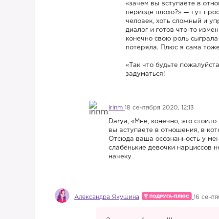
«зачем вы вступаете в отн
периоде плохо?» — тут прос
человек, хоть сложный и уп
диалог и готов что-то изме
конечно свою роль сыграла 
потеряла. Плюс я сама тоже
«Так что будьте пожалуйста
задуматься!
irinm
18 сентября 2020, 12:13
Darya, «Мне, конечно, это стоил
вы вступаете в отношения, в ко
Отсюда ваша осознанность у мен
слабенькие девочки нарциссов н
начеку
Александра Якушина
16 сентя