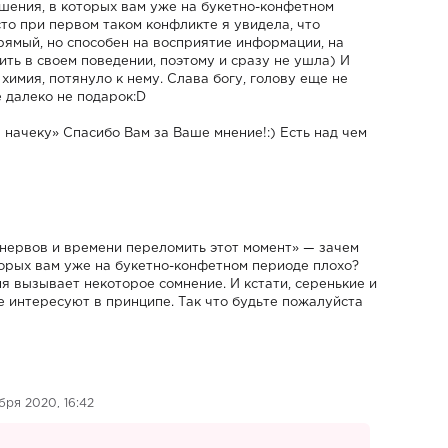
ошения, в которых вам уже на букетно-конфетном
то при первом таком конфликте я увидела, что
рямый, но способен на восприятие информации, на
нить в своем поведении, поэтому и сразу не ушла) И
химия, потянуло к нему. Слава богу, голову еще не
 далеко не подарок:D
 начеку» Спасибо Вам за Ваше мнение!:) Есть над чем
о нервов и времени переломить этот момент» — зачем
торых вам уже на букетно-конфетном периоде плохо?
я вызывает некоторое сомнение. И кстати, серенькие и
е интересуют в принципе. Так что будьте пожалуйста
бря 2020, 16:42