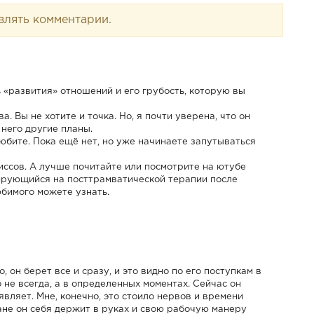
влять комментарии.
ь «развития» отношений и его грубость, которую вы
. Вы не хотите и точка. Но, я почти уверена, что он
 него другие планы.
любите. Пока ещё нет, но уже начинаете запутываться
иссов. А лучше почитайте или посмотрите на ютубе
ирующийся на посттрамватической терапии после
юбимого можете узнать.
о, он берет все и сразу, и это видно по его поступкам в
о не всегда, а в определенных моментах. Сейчас он
вляет. Мне, конечно, это стоило нервов и времени
лане он себя держит в руках и свою рабочую манеру