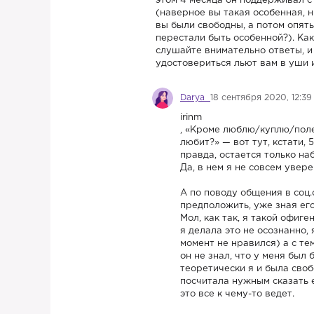
этом 4 месяца он поддерживал с 
(наверное вы такая особенная, н
вы были свободны, а потом опять
перестали быть особенной?). Как
слушайте внимательно ответы, и 
удостовериться льют вам в уши и
Darya
18 сентября 2020, 12:39
irinm
, «Кроме люблю/куплю/полет
любит?» — вот тут, кстати, 
правда, остается только на
Да, в нем я не совсем увере
А по поводу общения в соц.
предположить, уже зная его 
Мол, как так, я такой офиген
я делала это не осознанно, 
момент не нравился) а с те
он не знал, что у меня был 
теоретически я и была своб
посчитала нужным сказать е
это все к чему-то ведет.