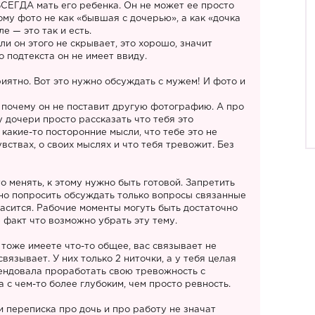
ВСЕГДА мать его ребенка. Он не может ее просто
ому фото не как «бывшая с дочерью», а как «дочка
е — это так и есть.
ли он этого не скрывает, это хорошо, значит
о подтекста он не имеет ввиду.
риятно. Вот это нужно обсуждать с мужем! И фото и
 почему он не поставит другую фотографию. А про
у дочери просто рассказать что тебя это
 какие-то посторонние мысли, что тебе это не
увствах, о своих мыслях и что тебя тревожит. Без
о менять, к этому нужно быть готовой. Запретить
но попросить обсуждать только вопросы связанные
ласится. Рабочие моменты могуть быть достаточно
 факт что возможно убрать эту тему.
 тоже имеете что-то общее, вас связывает не
связывает. У них только 2 ниточки, а у тебя целая
мендовала проработать свою тревожность с
 с чем-то более глубоким, чем просто ревность.
и переписка про дочь и про работу не значат