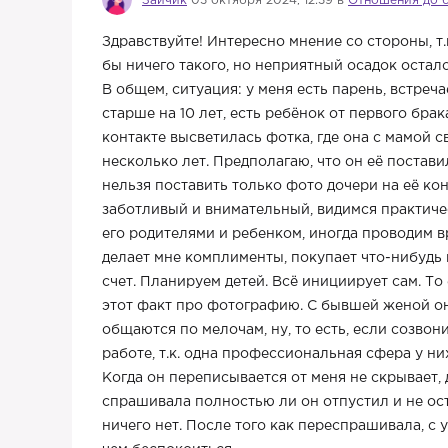
Зайчик
03 октября 2024, 12:39 в
Отношения до 
Здравствуйте! Интересно мнение со стороны, т.
бы ничего такого, но неприятный осадок осталс
В общем, ситуация: у меня есть парень, встреч
старше на 10 лет, есть ребёнок от первого бра
контакте высветилась фотка, где она с мамой с
несколько лет. Предполагаю, что он её постави
нельзя поставить только фото дочери на её ко
заботливый и внимательный, видимся практичес
его родителями и ребенком, иногда проводим в
делает мне комплименты, покупает что-нибудь в
счет. Планируем детей. Всё инициирует сам. То
этот факт про фотографию. С бывшей женой он
общаются по мелочам, ну, то есть, если созвон
работе, т.к. одна профессиональная сфера у 
Когда он переписывается от меня не скрывает, д
спрашивала полностью ли он отпустил и не ост
ничего нет. После того как переспрашивала, с 