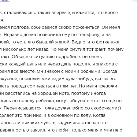
брака
к. сталкиваюсь с таким впервые, и кажется, что вроде
я.
аемся полгода, собираемся скоро пожениться. Он меня
ка. Недавно дочка позвонила ему по телефону, и на
воей, то есть его бывшей женой. Видно, что фотке уже
л несколько лет назад. Но меня смутил тот факт, почему
нтакт. Объясню ситуацию подробнее: он очень
ки каждый день или через день подолгу, я знакома с
ремя все вместе. Он знаком с моими родными. Всегда
кусное, периодически ездим куда-нибудь, всё за его
 есть повода сомневаться в нем нет. Но меня тревожит
и расстались на хорошей ноте, поэтому иногда
ились по поводу ребенка, могут обсудить что-то ещё по
них. Переписываются тоже дружелюбно со скобочками))
елает это при мне, и в основном по делу. Когда
алось ли никаких чувств, задумчиво отвечал что
уверенностью заявил, что любит только меня и мне не о