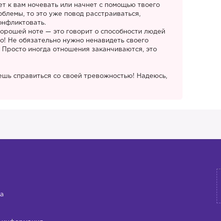
ет к вам ночевать или начнет с помощью твоего
блемы, то это уже повод расстраиваться,
онфликтовать.
хорошей ноте — это говорит о способности людей
о! Не обязательно нужно ненавидеть своего
Просто иногда отношения заканчиваются, это
ешь справиться со своей тревожностью! Надеюсь,
а