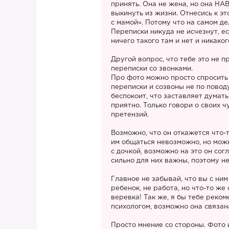
принять. Она не жена, но она НА
выкинуть из жизни. Отнесись к эт
с мамой». Потому что на самом дел
Переписки никуда не исчезнут, ес
ничего такого там и нет и никаког
Другой вопрос, что тебе это не п
переписки со звонками.
Про фото можно просто спросить
переписки и созвоны не по повод
беспокоит, что заставляет думать
приятно. Только говори о своих ч
претензий.
Возможно, что он откажется что-т
им общаться невозможно, но мож
с дочкой, возможно на это он сог
сильно для них важны, поэтому не
Главное не забывай, что вы с ним
ребенок, не работа, но что-то же 
веревка! Так же, я бы тебе реко
психологом, возможно она связана
Просто мнение со стороны. Фото 