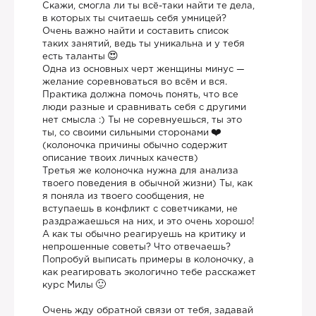
Скажи, смогла ли ты всё-таки найти те дела,
в которых ты считаешь себя умницей?
Очень важно найти и составить список
таких занятий, ведь ты уникальна и у тебя
есть таланты
Одна из основных черт женщины минус —
желание соревноваться во всём и вся.
Практика должна помочь понять, что все
люди разные и сравнивать себя с другими
нет смысла :) Ты не соревнуешься, ты это
ты, со своими сильными сторонами
(колоночка причины обычно содержит
описание твоих личных качеств)
Третья же колоночка нужна для анализа
твоего поведения в обычной жизни) Ты, как
я поняла из твоего сообщения, не
вступаешь в конфликт с советчиками, не
раздражаешься на них, и это очень хорошо!
А как ты обычно реагируешь на критику и
непрошенные советы? Что отвечаешь?
Попробуй выписать примеры в колоночку, а
как реагировать экологично тебе расскажет
курс Милы
Очень жду обратной связи от тебя, задавай