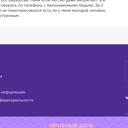
гого заработка. Меня если честно даже напрягают эти
 говорить по телефону с малознакомыми людьми. За 2
 не поинтересовался есть ли у меня молодой человек,
 странным.
а
 информация
фиденциальности
m
л
м
ПРОБНЫЙ ДЕНЬ
д