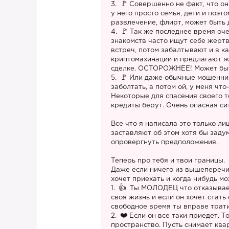
3.
Совершенно не факт, что он
у него просто семья, дети и поэт
развлечение, флирт, может быть д
4.
Так же последнее время оче
знакомств часто ищут себе жертв
встреч, потом забалтывают и в к
криптомахинации и предлагают
сделке. ОСТОРОЖНЕЕ! Может быт
5.
Или даже обычные мошенник
заболтать, а потом ой, у меня что
Некоторые для спасения своего 
кредиты берут. Очень опасная си
Все что я написала это только л
заставляют об этом хотя бы задум
опровергнуть предположения.
Теперь про тебя и твои границы.
Даже если ничего из вышеперечис
хочет приехать и когда нибудь мо
1.
Ты МОЛОДЕЦ что отказываешь
своя жизнь и если он хочет стать 
свободное время ты вправе трати
2.
Если он все таки приедет. Т
пространство. Пусть снимает ква