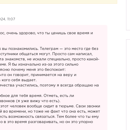
24, 11:07
ос, очень здорово, что ты ценишь свое время и
к вы познакомились. Телеграм — это место где без
ступники общаться могут. Просто сам написал,
та знакомств, не искали специально, просто какой-
ме. Я бы изначально из-за этого сильно
ясню почему меня это беспокоит:
 что он говорит, принимается на веру и
 кого себя выдает.
чества участились, поэтому я всегда обращаю на
обное для тебя время. Отметь, есть ли
вонков (я уже вижу что есть).
 этот человек вообще сидит в тюрьме. Свои звонки
 во времени, но тоже не факт что она есть, может
 есть возможность связаться. Тем более что ты ему
но в это время разговаривать, но он это упорно