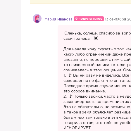
Мария Иванова
13 сентября 20
Юленька, солнце, спасибо за вопр
свои границы!
Для начала хочу сказать о том ка
каких либо ограничений даже пре
внезапно, не перешли с ним с сай
то неизвестный написал в телегра
сомневалась в этом общении. Объ
1.
Вы ни разу не виделись. Все
совершенно не факт что он тот за
Последнее время случаи мошенни
это особое внимание.
2.
Только звонки, часто в неуд
закономерность во времени этих з
Это не обязательно, но возможно
в такое время объясняет разницей
быть у них там только в эти часы
говорила о том, что тебе не удоб
ИГНОРИРУЕТ.