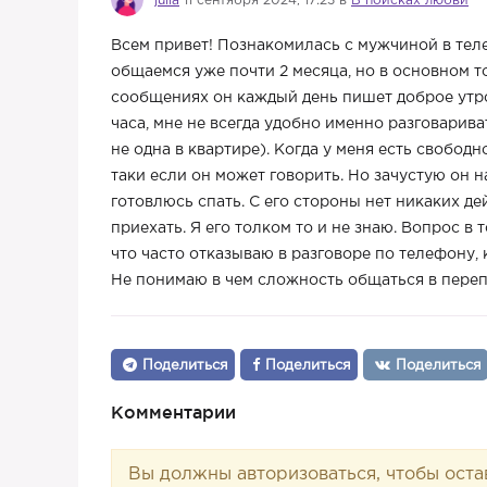
julia
11 сентября 2024, 17:23 в
В поисках любви
Всем привет! Познакомилась с мужчиной в теле
общаемся уже почти 2 месяца, но в основном т
сообщениях он каждый день пишет доброе утро.
часа, мне не всегда удобно именно разговарива
не одна в квартире). Когда у меня есть свобод
таки если он может говорить. Но зачустую он н
готовлюсь спать. С его стороны нет никаких де
приехать. Я его толком то и не знаю. Вопрос в 
что часто отказываю в разговоре по телефону,
Не понимаю в чем сложность общаться в пере
Поделиться
Поделиться
Поделиться
Комментарии
Вы должны авторизоваться, чтобы оста