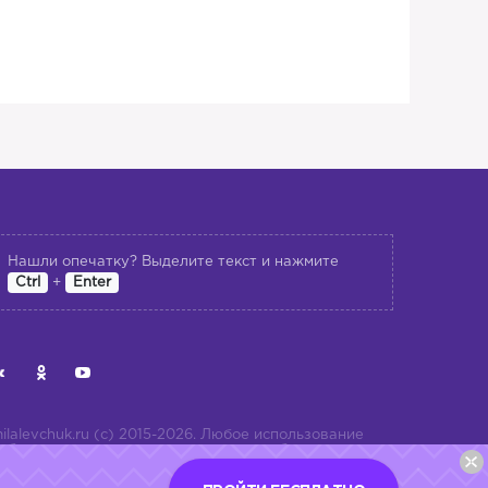
Нашли опечатку? Выделите текст и нажмите
+
Ctrl
Enter
ilalevchuk.ru (с) 2015-2026. Любое использование
ибо копирование материалов или подборки
атериалов сайта, элементов дизайна и оформления
опускается лишь с разрешения правообладателя и