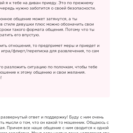
вай я к тебе на диван приеду. Это по прежнему
чередь нужно заботится о своей безопасности.
фонное общение может затянутся, а ты
 в стиле девушки плюс можно обозначить свои
сроки такого формата общения. Потому что ты
ратить его впустую.
оить отношения, то предпримет меры и приедет и
о игра/флирт/переписка для развлечения, то сам
ого разложить ситуацию по полочкам, чтобы тебе
ношение к этому общению и свои желания.
!
 развернутый ответ и поддержку! Буду с ним очень
ть мысли о том, что он какой то мошенник. Общаюсь с
вая. Причем все наше общение с ним сводится к одной