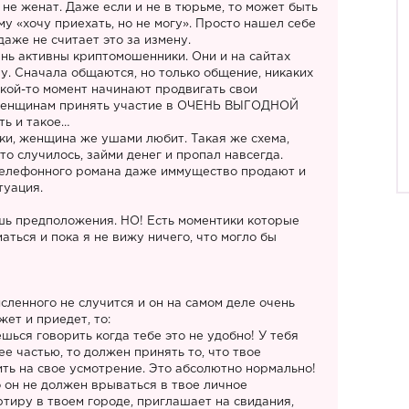
 не женат. Даже если и не в тюрьме, то может быть
ому «хочу приехать, но не могу». Просто нашел себе
аже не считает это за измену.
нь активны криптомошенники. Они и на сайтах
у. Сначала общаются, но только общение, никаких
акой-то момент начинают продвигать свои
 женщинам принять участие в ОЧЕНЬ ВЫГОДНОЙ
ь и такое…
и, женщина же ушами любит. Такая же схема,
-то случилось, займи денег и пропал навсегда.
телефонного романа даже иммущество продают и
туация.
ишь предположения. НО! Есть моментики которые
аться и пока я не вижу ничего, что могло бы
ленного не случится и он на самом деле очень
жет и приедет, то:
ся говорить когда тебе это не удобно! У тебя
ее частью, то должен принять то, что твое
ть на свое усмотрение. Это абсолютно нормально!
о он не должен врываться в твое личное
ртиру в твоем городе, приглашает на свидания,