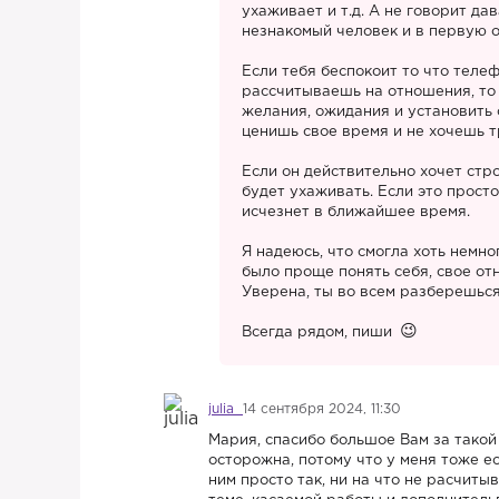
ухаживает и т.д. А не говорит да
незнакомый человек и в первую о
Если тебя беспокоит то что теле
рассчитываешь на отношения, то
желания, ожидания и установить 
ценишь свое время и не хочешь т
Если он действительно хочет стр
будет ухаживать. Если это прост
исчезнет в ближайшее время.
Я надеюсь, что смогла хоть немн
было проще понять себя, свое от
Уверена, ты во всем разберешься
Всегда рядом, пиши
julia
14 сентября 2024, 11:30
Мария, спасибо большое Вам за такой
осторожна, потому что у меня тоже ес
ним просто так, ни на что не расчиты