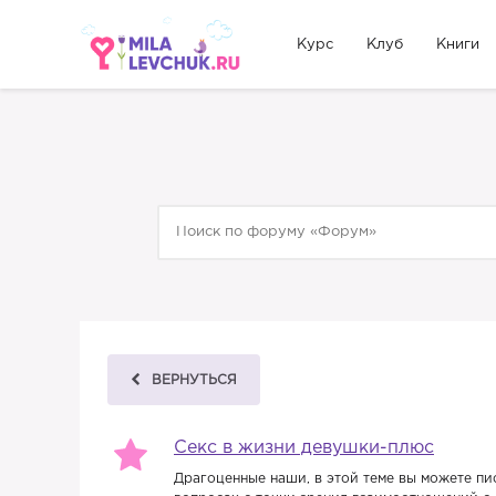
Курс
Клуб
Книги
ВЕРНУТЬСЯ
Секс в жизни девушки-плюс
Драгоценные наши, в этой теме вы можете пи