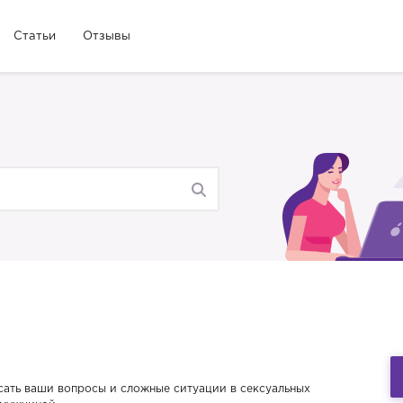
Статьи
Отзывы
сать ваши вопросы и сложные ситуации в сексуальных