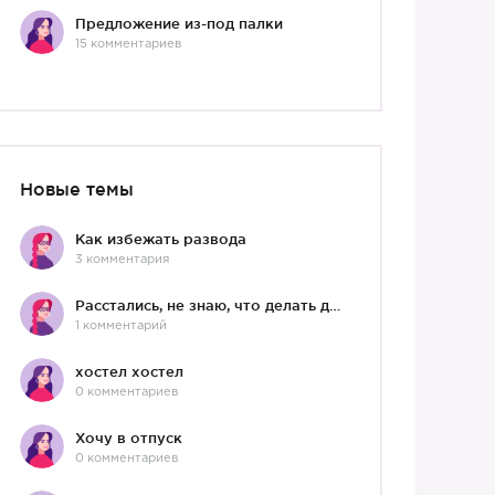
Предложение из-под палки
15 комментариев
Новые темы
Как избежать развода
3 комментария
Расстались, не знаю, что делать дальше
1 комментарий
хостел хостел
0 комментариев
Хочу в отпуск
0 комментариев