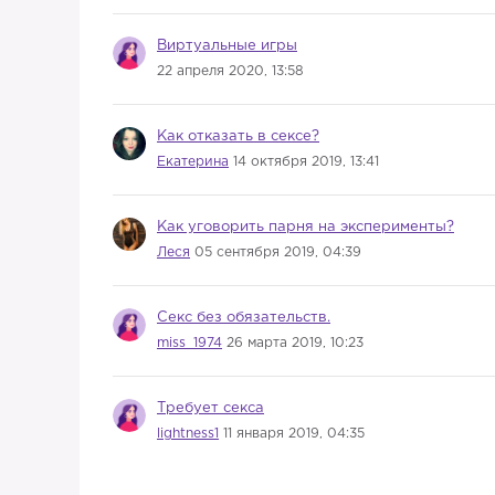
Виртуальные игры
22 апреля 2020, 13:58
Как отказать в сексе?
Екатерина
14 октября 2019, 13:41
Как уговорить парня на эксперименты?
Леся
05 сентября 2019, 04:39
Секс без обязательств.
miss_1974
26 марта 2019, 10:23
Требует секса
lightness1
11 января 2019, 04:35