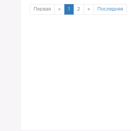
Первая
«
1
2
»
Последняя