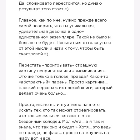
Да, сложновато перестоится, но думаю
результат того стоит.=)
Главное, как по мне, нужно прежде всего
самой поверить, что ты уникальная,
удивительная девочка в одном
единственном экземпляре. Такой не было и
больше не будет. Попытаться оттолкнуться
от этой мысли и идти к тому, чтобы быть
счастливой =)
Перестать «проигрывать» страшную
картину непринятия или «высмеивания».
Это же только в голове, правда? Какой-то
«абстрактный» парень. Просто картинка…
плоский персонаж их плохой книги, который
делает очень больно…
Просто, иначе вы интуитивно начнете
искать тех, кто так может отреагировать,
что только сильнее загонит в этот
бездонный колодец. Мол «Ага… а я так и
знала, что так оно и будет.» Хотя… это ведь
не правда, не факт… просто наткнулись на
жабу вот и все.