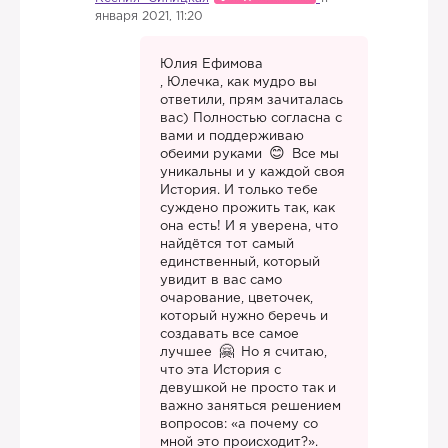
января 2021, 11:20
Юлия Ефимова
, Юлечка, как мудро вы
ответили, прям зачиталась
вас) Полностью согласна с
вами и поддерживаю
обеими руками
Все мы
уникальны и у каждой своя
История. И только тебе
суждено прожить так, как
она есть! И я уверена, что
найдётся тот самый
единственный, который
увидит в вас само
очарование, цветочек,
который нужно беречь и
создавать все самое
лучшее
Но я считаю,
что эта История с
девушкой не просто так и
важно заняться решением
вопросов: «а почему со
мной это происходит?».