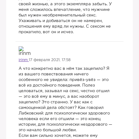
своей жизнью, а этого экземпляра забыть. У
меня сложилось впечатление, что мужчине
был нужен необременительный секс.
Ухаживать и добиваться он не намерен,
отношения ему вряд ли нужны. С сексом не
прокатило, вот он и исчез.
irinm
17 февраля 2021, 17:58
А что конкретно вас в нём так зацепило? Я
из вашего повествования ничего
особенного не увидела: привёз-увёз — это
всё из достойного поведения. Полез
целоваться, зазывал на секс, честно отшил
— это всё ему в минус, а вас наоборот
зацепило? Это странно. У вас как с
самооценкой дела обстоят? Как говорил
Лабковский: для психологически здорового
человека если его отшили — это конец
истории, для психологически нездорового —
это начало большой любви.
Если вам сильно хочется, можете ему