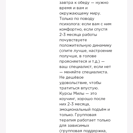
завтра к обеду — нужно
время и вам и
окружающему миру.
Только по поводу
психолога: если вам с ним
комфортно, если спустя
2-3 месяца работы
почувствуете
положительную динамику
(спите лучше, настроение
получше, в голове
проясняетеся и т.д.) —
ваш специалист, если нет
— меняйте специалиста.
Не дешёвое
удовольствие, чтобы
тратиться впустую.
Курсы Милы — это
коучинг, хорошо после
них 2-3 месяца,
эмоциональный подъём и
только. Групповая
терапия работает только
для зависимых
(групповая поддержка,