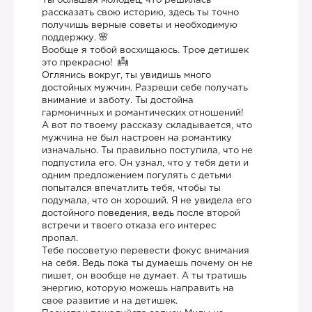
Ты большая молодец, что решилась
рассказать свою историю, здесь ты точно
получишь верные советы и необходимую
поддержку.
Вообще я тобой восхищаюсь. Трое детишек
это прекрасно!
Оглянись вокруг, ты увидишь много
достойных мужчин. Разреши себе получать
внимание и заботу. Ты достойна
гармоничных и романтических отношений!
А вот по твоему рассказу складывается, что
мужчина не был настроен на романтику
изначально. Ты правильно поступила, что не
подпустила его. Он узнал, что у тебя дети и
одним предложением погулять с детьми
попытался впечатлить тебя, чтобы ты
подумала, что он хороший. Я не увидела его
достойного поведения, ведь после второй
встречи и твоего отказа его интерес
пропал.
Тебе посоветую перевести фокус внимания
на себя. Ведь пока ты думаешь почему он не
пишет, он вообще не думает. А ты тратишь
энергию, которую можешь направить на
свое развитие и на детишек.