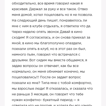
обходительно, все время говорил какая я
красивая. Держал за руку и все такое. Отвез
меня домой, хотел поцеловать но я не позвола.
На следующий день пишет, понравилось ли
мне с ним в клубе отдыхать, я ответила что да.
Через неделю опять звонок Давай в кино
сходим! Я согласилась, и он снова приехал за
мной, в кино мы благополучно опаздали,
поехали опять в клуб, но в этот раз он был,
немного пьян, говорил что встречался с
друзьями. Вот сидим мы вместе общаемся, я
задаю вопросы он отвечает, как бы все
нормально, он меня обнимает конечно, мы
поцеловались!!! После он задает вопрос
поехали ко мне? Типа мне с тобой комфортно,
мы взрослые люди! Я отказалась, и сказала что
не раньше 3 месяцев, он говорит что тебе
нужен конфетно- букетный период — я
ответила что не против, и хотела бы его узнать