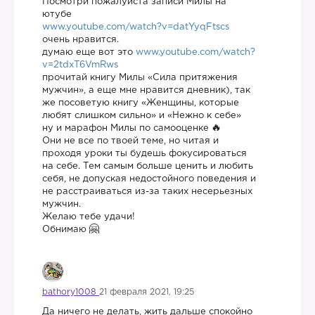
Посмотри пожалуйста записи Милы на
ютубе
www.youtube.com/watch?v=datYyqFtscs
очень нравится.
думаю еще вот это
www.youtube.com/watch?
v=2tdxT6VmRws
прочитай книгу Милы «Сила притяжения
мужчин», а еще мне нравится дневник), так
же посоветую книгу «Женщины, которые
любят слишком сильно» и «Нежно к себе»
ну и марафон Милы по самооценке
Они не все по твоей теме, но читая и
проходя уроки ты будешь фокусироваться
на себе. Тем самым больше ценить и любить
себя, не допуская недостойного поведения и
не расстраиваться из-за таких несерьезных
мужчин.
Желаю тебе удачи!
Обнимаю
bathory1008
21 февраля 2021, 19:25
Да ничего не делать, жить дальше спокойно