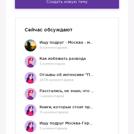
Создать новую тему
Сейчас обсуждают
Ищу подруг - Москва - мне 36 :)
9 комментариев
Как избежать развода
3 комментария
Отзывы об интенсиве "Про любовь"
2878 комментариев
Расстались, не знаю, что делать дальше
1 комментарий
Книги, которые стоит прочесть.
15 комментариев
Ищу подруг Москва-Германия, да и не важно)
5 комментариев