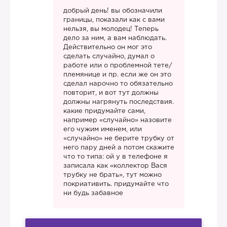
добрый день! вы обозначили
границы, показали как с вами
нельзя, вы молодец! Теперь
дело за ним, а вам наблюдать.
Действительно он мог это
сделать случайно, думал о
работе или о проблемной тете/
племянице и пр. если же он это
сделал нарочно то обязательно
повторит, и вот тут должны
должны нагрянуть последствия.
какие придумайте сами,
например «случайно» назовите
его чужим именем, или
«случайно» не берите трубку от
него пару дней а потом скажите
что то типа: ой у в телефоне я
записала как «коллектор Вася
трубку не брать», тут можно
покриативить. придумайте что
ни будь забавное