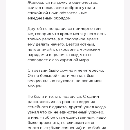
Жаловался на скуку и одиночество,
считал пожелание доброго утра и
спокойной ночи обязательным
ежедневным обрядом.
Другой не понравился примерно тем
же, говорил что кроме меня у него есть
только работа, а в свободное время
ему делать нечего. Безграмотный,
нетерпимый к откровенным женским
нарядам и в целом к тому, что не
совпадает с его картиной мира.
С третьим было скучно и неинтересно.
Он по большей части молчал, был
эмоционально глуховат, не ловил мои
эмоции.
Но были и те, кто нравился. С одним
расстались из-за разного видения
семейного бюджета, другой ушел когда
узнал что он не единственный ухажер,
а мне, чтоб он стал единственным, надо
было прояснить, не слишком ли он
много пьет(были сомнения) и не бабник