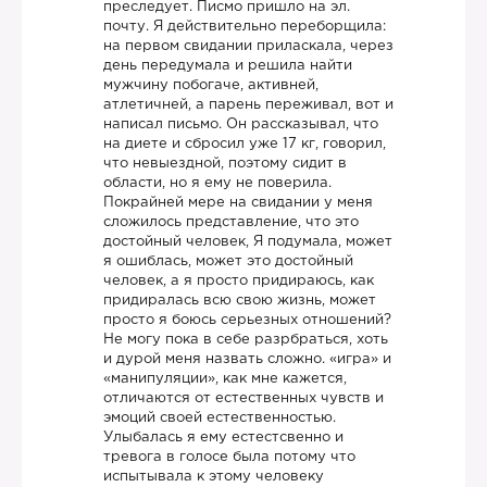
преследует. Писмо пришло на эл.
почту. Я действительно переборщила:
на первом свидании приласкала, через
день передумала и решила найти
мужчину побогаче, активней,
атлетичней, а парень переживал, вот и
написал письмо. Он рассказывал, что
на диете и сбросил уже 17 кг, говорил,
что невыездной, поэтому сидит в
области, но я ему не поверила.
Покрайней мере на свидании у меня
сложилось представление, что это
достойный человек, Я подумала, может
я ошиблась, может это достойный
человек, а я просто придираюсь, как
придиралась всю свою жизнь, может
просто я боюсь серьезных отношений?
Не могу пока в себе разрбраться, хоть
и дурой меня назвать сложно. «игра» и
«манипуляции», как мне кажется,
отличаются от естественных чувств и
эмоций своей естественностью.
Улыбалась я ему естестсвенно и
тревога в голосе была потому что
испытывала к этому человеку