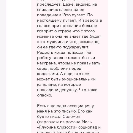
преследует. Даже, видимо, на
свиданиях следит за ее
поведением. Это пугает. По
настоящему пугает. И тревога в
голосе при прощании больше
говорит о страхе что с этого
момента она не знает где будет
этот мужчина и что, возможно,
он ее где-то подкараулит.
Радость когда приходит на
работу вполне может быть и
наиграна, чтобы не показывать
свою проблему перед
коллегами. А еще, это все
может быть эмоциональными
качелями, на которые
подсадили девушку. Что тоже
опасно.
Есть еще одна ассоциация у
меня на это письмо. Его как
будто писал Соломон
(персонаж из романа Милы
«Глубина близости» социопад и
нарцисс). Если бы мне пришло