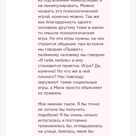
из под влияния манипуляций, а
не манипулировать. Можно
назвать это психологической
игрой, конечно можно. Так же
как благодарность одного
человека другому тоже в каком
то смысле психологическая
игра. Но эти игры нужны, на них
строится общение. при встрече
мы говорим «Привет»,
любимому человеку мы говорим
«Я тебя люблю» и ему
становится приятно. Игра? Да,
конечно! Но что же в ней
плохого? Нас повсюду
окружают такие социальные
игры, а Мила просто объясняет
их правила.
Мое мнение такое. Я бы точно
не хотела бы получить
подобное! Я бы очень сильно
испугалась и постоянно
тревожилась бы, оглядывалась
на улице, боялась, меня бы