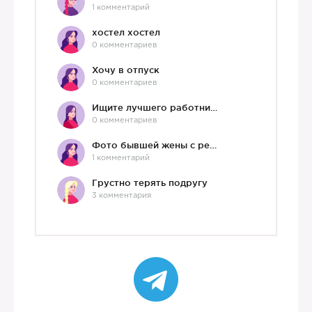
1 комментарий
🌼

хостел хостел
0 комментариев
Хочу в отпуск
0 комментариев
Ищите лучшего работника?)
0 комментариев
Фото бывшей жены с ребенком
1 комментарий
Грустно терять подругу
3 комментария