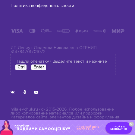
Политика конфиденциальности
ИП Левчук Людмила Николаевна ОГРНИП
314784701701072
Нашли опечатку? Выделите текст и нажмите
+
Ctrl
Enter
milalevchuk.ru (с) 2015-2026. Любое использование
либо копирование материалов или подборки
материалов сайта, элементов дизайна и оформления
допускается лишь с разрешения правообладателя и
только со ссылкой на источник:
МАРАФОН
ПРОЙТИ
ПРОБНЫЙ ДЕНЬ
milalevchuk.ru
"ПОДНИМИ САМООЦЕНКУ"
БЕСПЛАТНО
БЕСПЛАТНО