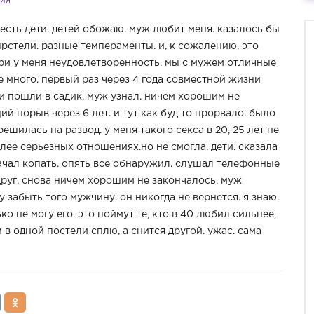
ия
. есть дети. детей обожаю. муж любит меня. казалось бы
 прстели. разные темпераменты. и, к сожалению, это
утри у меня неудовлетворенность. мы с мужем отличные
не много. первый раз через 4 года совместной жизни
ти пошли в садик. муж узнал. ничем хорошим не
ий порыв через 6 лет. и тут как буд то прорвало. было
ешилась на развод. у меня такого секса в 20, 25 лет не
лее серьезных отношениях.но не смогла. дети. сказала
ачал копать. опять все обнаружил. слушал телефонные
друг. снова ничем хорошим не закончалось. муж
у забыть того мужчину. он никогда не вернется. я знаю.
о не могу его. это поймут те, кто в 40 любил сильнее,
 в одной постели сплю, а снится другой. ужас. сама