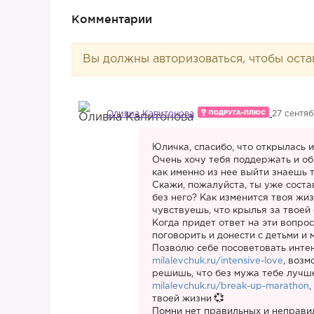
Комментарии
Вы должны авторизоваться, чтобы оста
Оливиа Капитонова
27 сентяб
Юличка, спасибо, что открылась 
Очень хочу тебя поддержать и об
как именно из нее выйти знаешь т
Скажи, пожалуйста, ты уже соста
без него? Как изменится твоя жиз
чувствуешь, что крылья за твоей
Когда придет ответ на эти вопро
поговорить и донести с детьми и 
Позволю себе посоветовать интен
milalevchuk.ru/intensive-love
, возм
решишь, что без мужа тебе лучш
milalevchuk.ru/break-up-marathon
твоей жизни
Помни нет правильных и неправил