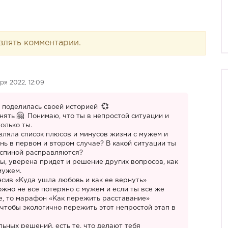
влять комментарии.
ря 2022, 12:09
и поделилась своей историей
нять
Понимаю, что ты в непростой ситуации и
олько ты.
вляла список плюсов и минусов жизни с мужем и
нь в первом и втором случае? В какой ситуации ты
 спиной расправляются?
сы, уверена придет и решение других вопросов, как
мужем.
сив «Куда ушла любовь и как ее вернуть»
ожно не все потеряно с мужем и если ты все же
е, то марафон «Как пережить расставание»
, чтобы экологично пережить этот непростой этап в
ьных решений, есть те, что делают тебя