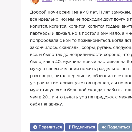
Юлия
26 апреля 2021, 01:30 в
Семейные отношен
Доброй ночи всем!!! мне 40 лет. 11 лет замужем
все идеально, но! мы не подходим друг доугу в
копится, копится, копится. копится годами вн
партнеры и друзья. но в постели ему мало, а м
попробовала с кем то познакомиться. когда де
закончилось. скандалы, ссоры, ругань. следующ
все. и было так до неприличности хорошо, что р
было, как в 40. мужчина новый настаивал на бо
мужу о своем желании пожить раздельно. он н
разговоры, читал переписки, обзвонил всех по
устраивал истерики. уже год прошел, а я не мог
муж втянул его в большой скандал. забыть тольк
чем в 20… и что делать ума не придожу. с мужем
себя ненавижу.
Поделиться
Поделиться
Поделиться