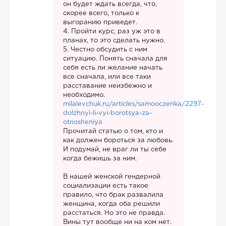
он будет ждать всегда, что,
скорее всего, только к
выгоранию приведет.
4. Пройти курс, раз уж это в
планах, то это сделать нужно.
5. Честно обсудить с ним
ситуацию. Понять сначала для
себя есть ли желание начать
все сначала, или все таки
расставание неизбежно и
необходимо.
milalevchuk.ru/articles/samooczenka/2297-
dolzhnyi-li-vyi-borotsya-za-
otnosheniya
Прочитай статью о том, кто и
как должен бороться за любовь.
И подумай, не враг ли ты себе
когда бежишь за ним.
В нашей женской гендерной
социализации есть такое
правило, что брак развалила
женщина, когда оба решили
расстаться. Но это не правда.
Вины тут вообще ни на ком нет.