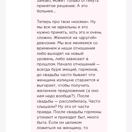
заново, может только оттянуть
принятое решение. А это
больнее…
Теперь про твои «косяки». Ну
мы все не идеальны и это
нужно принять, хоть это и очень
сложно. Женился на «другой»
девчонке. Мы все меняемся со
временем и наши отношения
либо выходят на новый
уровень, либо зависают в
прошлом. Начало отношений —
всегда буря эмоций, гормонов,
до свадьбы часто бывает что
женщина излишне старается и
выгорает, чтобы получить
желанное предложение (а оно
нам надо вообще?). После
свадьбы — расслабилась. Часто
слышали? Ну это от части
правда. После свадьбы гормоны
утихают и приходит быт, много
быта. Если он целиком
ложиться на женщину, то