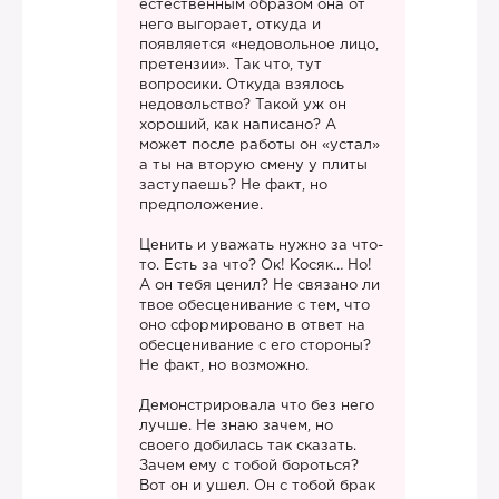
естественным образом она от
него выгорает, откуда и
появляется «недовольное лицо,
претензии». Так что, тут
вопросики. Откуда взялось
недовольство? Такой уж он
хороший, как написано? А
может после работы он «устал»
а ты на вторую смену у плиты
заступаешь? Не факт, но
предположение.
Ценить и уважать нужно за что-
то. Есть за что? Ок! Косяк… Но!
А он тебя ценил? Не связано ли
твое обесценивание с тем, что
оно сформировано в ответ на
обесценивание с его стороны?
Не факт, но возможно.
Демонстрировала что без него
лучше. Не знаю зачем, но
своего добилась так сказать.
Зачем ему с тобой бороться?
Вот он и ушел. Он с тобой брак