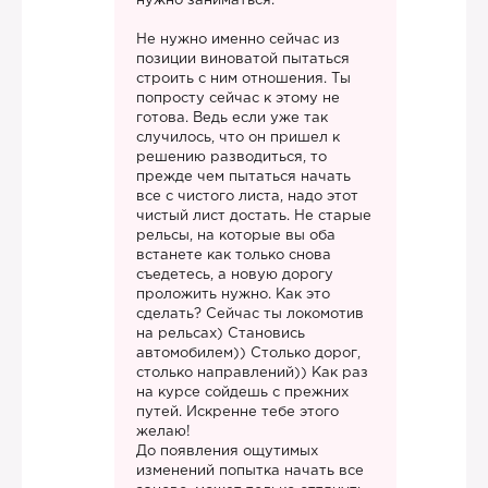
нужно заниматься.
Не нужно именно сейчас из
позиции виноватой пытаться
строить с ним отношения. Ты
попросту сейчас к этому не
готова. Ведь если уже так
случилось, что он пришел к
решению разводиться, то
прежде чем пытаться начать
все с чистого листа, надо этот
чистый лист достать. Не старые
рельсы, на которые вы оба
встанете как только снова
съедетесь, а новую дорогу
проложить нужно. Как это
сделать? Сейчас ты локомотив
на рельсах) Становись
автомобилем)) Столько дорог,
столько направлений)) Как раз
на курсе сойдешь с прежних
путей. Искренне тебе этого
желаю!
До появления ощутимых
изменений попытка начать все