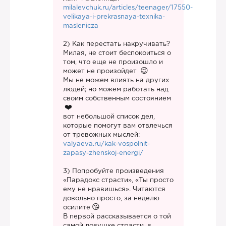
milalevchuk.ru/articles/teenager/17550-
velikaya-i-prekrasnaya-texnika-
maslenicza
2) Как перестать накручивать?
Милая, не стоит беспокоиться о
том, что еще не произошло и
может не произойдет
Мы не можем влиять на других
людей; но можем работать над
своим собственным состоянием
вот небольшой список дел,
которые помогут вам отвлечься
от тревожных мыслей:
valyaeva.ru/kak-vospolnit-
zapasy-zhenskoj-energi/
3) Попробуйте произведения
«Парадокс страсти», «Ты просто
ему не нравишься». Читаются
довольно просто, за неделю
осилите
В первой рассказывается о той
самой ловушке страсти, в