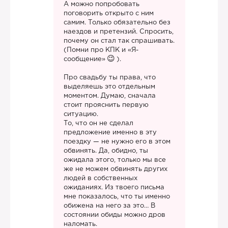
А можно попробовать
поговорить открыто с ним
самим. Только обязательно без
наездов и претензий. Спросить,
почему он стал так спрашивать.
(Помни про КПК и «Я-
сообщение»
).
Про свадьбу ты права, что
выделяешь это отдельным
моментом. Думаю, сначала
стоит прояснить первую
ситуацию.
То, что он не сделал
предложение именно в эту
поездку — не нужно его в этом
обвинять. Да, обидно, ты
ожидала этого, только мы все
же не можем обвинять других
людей в собственных
ожиданиях. Из твоего письма
мне показалось, что ты именно
обижена на него за это… В
состоянии обиды можно дров
наломать.