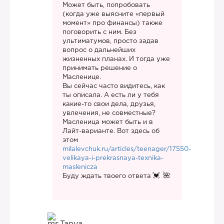
Может быть, попробовать
(когда уже выясните «первый
момент» про финансы) также
поговорить с ним. Без
ультиматумов, просто задав
вопрос о дальнейших
жизненных планах. И тогда уже
принимать решение о
Масленице.
Вы сейчас часто видитесь, как
ты описала. А есть ли у тебя
какие-то свои дела, друзья,
увлечения, не совместные?
Масленица может быть и в
Лайт-варианте. Вот здесь об
этом
milalevchuk.ru/articles/teenager/17550-
velikaya-i-prekrasnaya-texnika-
maslenicza
Буду ждать твоего ответа