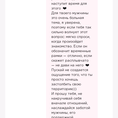
наступит время для
этого
Для твоего мужчины
это очень больная
тема, я уверена,
поэтому если тебя так
сильно волнует этот
вопрос: мягко спроси,
когда произойдет
знакомство. Если он
обозначит временные
рамки — отлично, если
скажет расплывчато
— не дави на него
Пускай не создается
ощущение того, что ты
просто хочешь
застолбить свою
территорию))
И прошу тебя, не
накручивай себя
вначале отношений,
наслаждайся заботой
мужчины, его
поддержкой,