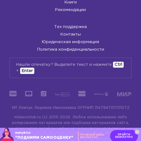
Книги
Рекомендации
Тех поддержка
Контакты
Юридическая информация
Политика конфиденциальности
Нашли опечатку? Выделите текст и нажмите
Ctrl
+
Enter
ИП Левчук Людмила Николаевна
ОГРНИП 314784701701072
milalevchuk.ru (c) 2015-2026.
Любое использование либо
копирование материалов или подборки материалов сайта,
элементов дизайна и оформления допускается лишь с
МАРАФОН
разрешения правообладателя и только со ссылкой на
ПРОЙТИ
ПРОБНЫЙ ДЕНЬ
"ПОДНИМИ САМООЦЕНКУ"
БЕСПЛАТНО
БЕСПЛАТНО
источник:
milalevchuk.ru