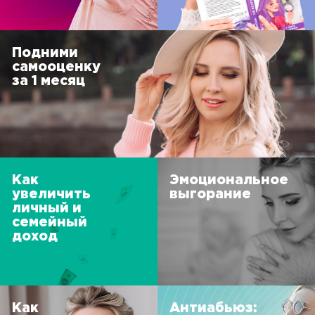
Подними
самооценку
за 1 месяц
Как
Эмоциональное
увеличить
выгорание
личный и
семейный
доход
Как
Антиабьюз: