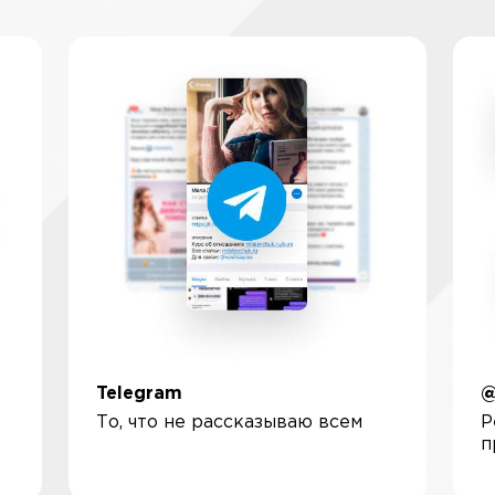
Telegram
@
То, что не рассказываю всем
Р
п