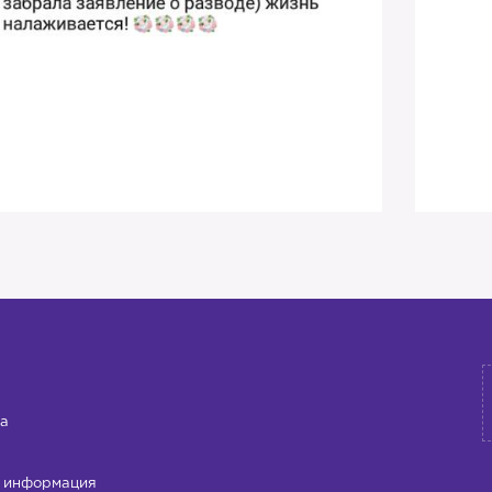
а
 информация