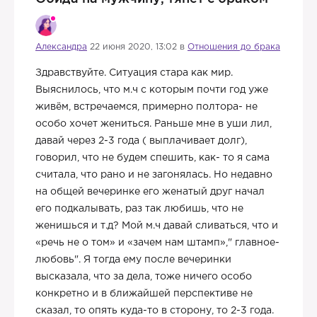
Александра
22 июня 2020, 13:02 в
Отношения до брака
Здравствуйте. Ситуация стара как мир.
Выяснилось, что м.ч с которым почти год уже
живём, встречаемся, примерно полтора- не
особо хочет жениться. Раньше мне в уши лил,
давай через 2-3 года ( выплачивает долг),
говорил, что не будем спешить, как- то я сама
считала, что рано и не загонялась. Но недавно
на общей вечеринке его женатый друг начал
его подкалывать, раз так любишь, что не
женишься и т.д? Мой м.ч давай сливаться, что и
«речь не о том» и «зачем нам штамп»," главное-
любовь". Я тогда ему после вечеринки
высказала, что за дела, тоже ничего особо
конкретно и в ближайшей перспективе не
сказал, то опять куда-то в сторону, то 2-3 года.