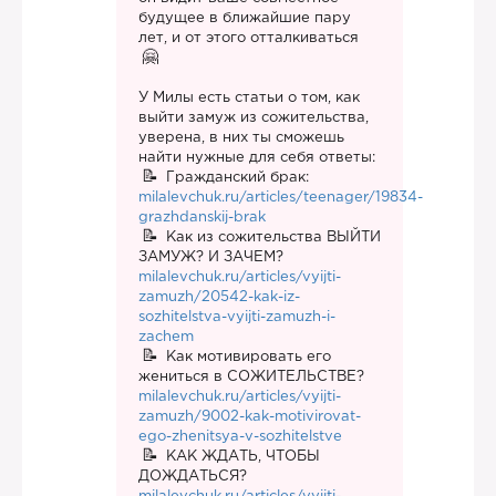
будущее в ближайшие пару
лет, и от этого отталкиваться
У Милы есть статьи о том, как
выйти замуж из сожительства,
уверена, в них ты сможешь
найти нужные для себя ответы:
Гражданский брак:
milalevchuk.ru/articles/teenager/19834-
grazhdanskij-brak
Как из сожительства ВЫЙТИ
ЗАМУЖ? И ЗАЧЕМ?
milalevchuk.ru/articles/vyijti-
zamuzh/20542-kak-iz-
sozhitelstva-vyijti-zamuzh-i-
zachem
Как мотивировать его
жениться в СОЖИТЕЛЬСТВЕ?
milalevchuk.ru/articles/vyijti-
zamuzh/9002-kak-motivirovat-
ego-zhenitsya-v-sozhitelstve
КАК ЖДАТЬ, ЧТОБЫ
ДОЖДАТЬСЯ?