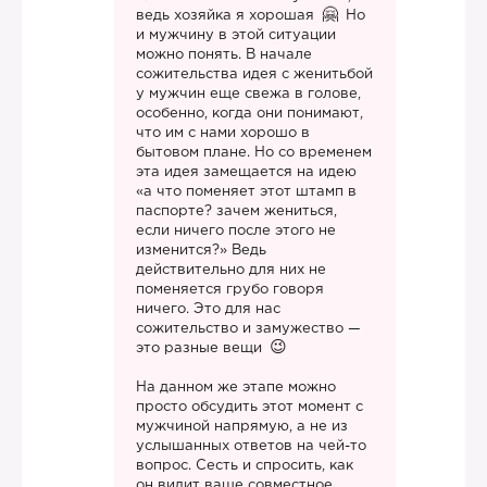
ведь хозяйка я хорошая
Но
и мужчину в этой ситуации
можно понять. В начале
сожительства идея с женитьбой
у мужчин еще свежа в голове,
особенно, когда они понимают,
что им с нами хорошо в
бытовом плане. Но со временем
эта идея замещается на идею
«а что поменяет этот штамп в
паспорте? зачем жениться,
если ничего после этого не
изменится?» Ведь
действительно для них не
поменяется грубо говоря
ничего. Это для нас
сожительство и замужество —
это разные вещи
На данном же этапе можно
просто обсудить этот момент с
мужчиной напрямую, а не из
услышанных ответов на чей-то
вопрос. Сесть и спросить, как
он видит ваше совместное