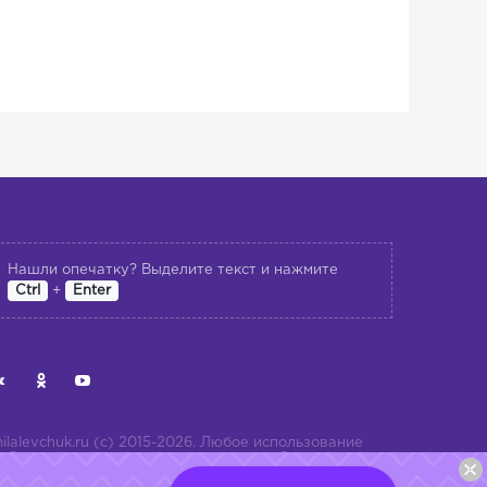
Нашли опечатку? Выделите текст и нажмите
+
Ctrl
Enter
ilalevchuk.ru (с) 2015-2026. Любое использование
ибо копирование материалов или подборки
атериалов сайта, элементов дизайна и оформления
опускается лишь с разрешения правообладателя и