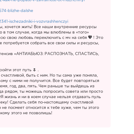
62-kak-ne-popast-v-zavisimost-ot-muzhchinyi
574-blizhe-dalshe
2341-ischezadniki-i-vozvrashhenczyi
ы, хочется жить! Все наши внутренние ресурсы
о в том случае, когда мы влюблены в «того»
всю свою любовь переключить с мч на себя
! Это
е потребуется собрать все свои силы и ресурсы,
интенсив «АНТИАБЬЮЗ: РАСПОЗНАТЬ, СПАСТИСЬ,
ройти этот путь
.
 счастливой, быть с ним. Но ты сама уже поняла,
вому с ними не получится. Все будет повторяться
ремя, год, два, пять. Чем раньше ты выйдешь из
гда рядом, ты можешь попросить совета или просто
Я жизнь и ни в коем случае нельзя отдавать пуль
еку! Сделать себя по-настоящему счастливой
о не посмеет относится к тебе хуже, чем ты этого
кому этого не позволишь!