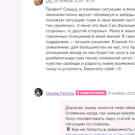
Lily
18 ноября 2020, 16:29
Привет! Слышу и понимаю ситуацию и боль 
нереалистично звучат «блокируй и забудь»,
похожую ситуацию тоже в свок время части
так серйезно». У меня это был Сан Францис
стороны», «с другой стороны». Мало я знал
токсичных отношений в моей жизни! В тако
поддержка — лучшее решение. В какой то м
сожалению, для большинства из нас, кто 
отношения виход из них будет не «раз и з
реабилитации (как после сломанной ноги). 
чувство свободи и радость нових возможно
тоску и усталость. Берегите себя! <3
Oksana Penzina
13 ноября 2020
Дорогая, очень хочется тебя обня
Особенно когда так сильно влюбл
Хочу посоветовать пару статей,
ситуацию со стороны.
Как не попасть в зависимость