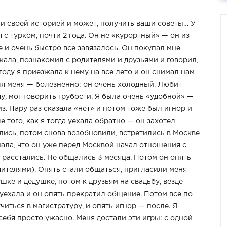
ми своей историей и может, получить ваши советы… У
с турком, почти 2 года. Он не «курортный» — он из
 и очень быстро все завязалось. Он покупал мне
жала, познакомил с родителями и друзьями и говорил,
оду я приезжала к нему на все лето и он снимал нам
для меня — болезненно: он очень холодный. Любит
, мог говорить грубости. Я была очень «удобной» —
з. Пару раз сказала «нет» и потом тоже был игнор и
 того, как я тогда уехала обратно — он захотел
лись, потом снова возобновили, встретились в Москве
нала, что он уже перед Москвой начал отношения с
 расстались. Не общались 3 месяца. Потом он опять
дителями). Опять стали общаться, пригласили меня
шке и дедушке, потом к друзьям на свадьбу, везде
 уехала и он опять прекратил общение. Потом все по
учиться в магистратуру, и опять игнор — после. Я
себя просто ужасно. Меня достали эти игры: с одной