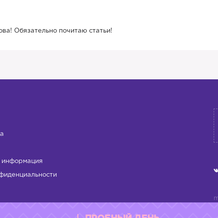
ова! Обязательно почитаю статьи!
а
 информация
фиденциальности
m
л
м
д