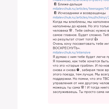
milalevchuk.ru/articles/o-lyubvi/10
Ближе-дальше
milalevchuk.ru/articles/teenager/14
Исчезадники и возвращенцы
milalevchuk.ru/articles/muzhchinyi/
Когда мы влюблены, мы наполнен
наполнены до краев. Но это тольк
человека
. Тебе сейчас нужно 
самое главное. Будет сложно. Теб
но результат стоит того!
Очень хочу посоветовать тебе 
ВОСКРЕСНУТЬ».
milalevchuk.ru/intensive
Я думаю с ним тебе будет легче п
Я понимаю, как тебе хочется быть
что это «старые грабли». И по-но
снова и снова
, забирая твое в
этого поезда, тем лучше. Мы все
поддержки. Но помни, что это ТВО
управления от нее другому челов
можешь ты сама
! И тогда никт
заслуживаешь. Ты просто сама ни