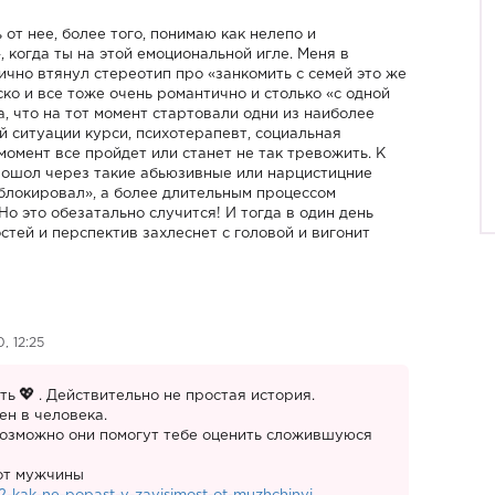
от нее, более того, понимаю как нелепо и
 когда ты на этой емоциональной игле. Меня в
чно втянул стереотип про «занкомить с семей это же
ко и все тоже очень романтично и столько «с одной
а, что на тот момент стартовали одни из наиболее
й ситуации курси, психотерапевт, социальная
омент все пройдет или станет не так тревожить. К
прошол через такие абьюзивные или нарцистицние
аблокировал», а более длительным процессом
Но это обезатально случится! И тогда в один день
стей и перспектив захлеснет с головой и вигонит
, 12:25
ть
. Действительно не простая история.
ен в человека.
 возможно они помогут тебе оценить сложившуюся
 от мужчины