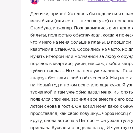
12 ноября 2020, 20:46 в
Отношения до брака
Девочки, привет! Хотелось бы поделиться с ва
меня были (или есть — не знаю уже) отношения 
Стамбула, инженер. Познакомились в интернете
билеты, полностью обеспечивал, когда я приез
что у него на меня большие планы. В прошлом г
квартиру в Стамбуле. Ссорились не часто, но 
мучать игнором или молчанием за любую ерунду
порядок в квартире, ужин, массаж, любой капри
«уйди отсюда»… Но я на него уже залипла. После
«паузу» без каких-либо объяснений. Мы расста
на Новый год и потом все стало еще хуже. Я уз
турчанкой и там уже обманывал меня, мы опять
появился (причем, звонили все вместе с его ро
летом снова в гости. Он возил меня даже к бабу
представлял, как свою девушку… через месяц я
кругу, снова встреча в Питере — он уехал туда 
приехала буквально неделю назад. И чувствую 